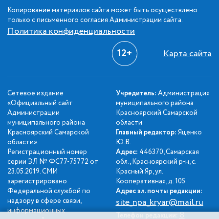
Копирование материалов сайта может быть осуществлено
только с письменного согласия Администрации сайта.
Политика конфиденциальности
12+
Карта сайта
Сетевое издание
Учредитель:
Администрация
«Официальный сайт
муниципального района
Администрации
Красноярский Самарской
муниципального района
области
Красноярский Самарской
Главный редактор:
Яценко
области».
Ю.В.
Регистрационный номер
Адрес:
446370, Самарская
серии ЭЛ № ФС77-75772 от
обл., Красноярский р-н, с.
23.05.2019. СМИ
Красный Яр, ул.
зарегистрировано
Кооперативная, д. 105
Федеральной службой по
Адрес эл. почты редакции:
надзору в сфере связи,
site_npa_kryar@mail.ru
информационных
8
Телефон редакции: