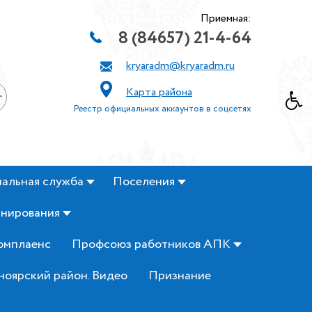
Приемная:
8 (84657) 21-4-64
kryaradm@kryaradm.ru
Карта района
+
Реестр официальных аккаунтов в соцсетях
альная служба
Поселения
анирования
омплаенс
Профсоюз работников АПК
ноярский район. Видео
Признание