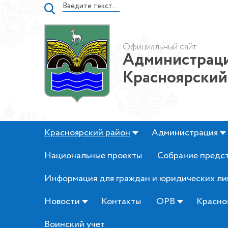
Официальный сайт
Администраци
Красноярский
Красноярский район
Администрация
Национальные проекты
Собрание предс
Информация для граждан и юридических ли
Новости
Контакты
ОРВ
Красно
Воинский учет