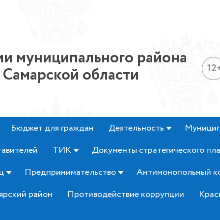
и муниципального района
12
 Самарской области
Бюджет для граждан
Деятельность
Муницип
тавителей
ТИК
Документы стратегического пл
ц
Предпринимательство
Антимонопольный к
ярский район
Противодействие коррупции
Крас