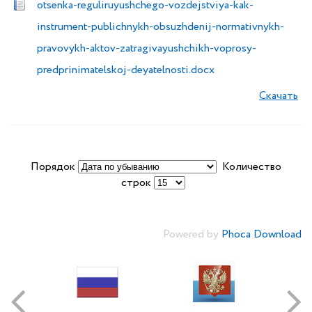
otsenka-reguliruyushchego-vozdejstviya-kak-
instrument-publichnykh-obsuzhdenij-normativnykh-
pravovykh-aktov-zatragivayushchikh-voprosy-
predprinimatelskoj-deyatelnosti.docx
Скачать
Порядок
Количество
строк
Powered by
Phoca Download