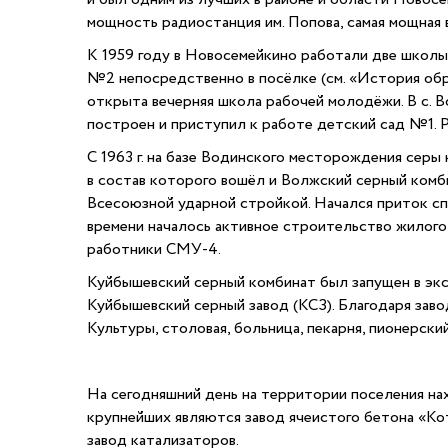
мощность радиостанция им. Попова, самая мощная в
К 1959 году в Новосемейкино работали две школы
№2 непосредственно в посёлке (см. «История об
открыта вечерняя школа рабочей молодёжи. В с. В
построен и приступил к работе детский сад №1. 
С 1963 г. на базе Водинского месторождения серы
в состав которого вошёл и Волжский серный комб
Всесоюзной ударной стройкой. Начался приток спе
времени началось активное строительство жилого
работники СМУ-4.
Куйбышевский серный комбинат был запущен в эксп
Куйбышевский серный завод (КСЗ). Благодаря зав
Культуры, столовая, больница, пекарня, пионерски
На сегодняшний день на территории поселения на
крупнейших являются завод ячеистого бетона «К
завод катализаторов.