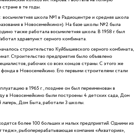
 стране в те годы.
: восьмилетняя школа №1 в Радиоцентре и средняя школа
разования в Новосемейкино»). На базе школы №2 была
одино также работала восьмилетняя школа. В 1958 г. был
Работал здравпункт серного комбината.
 началось строительство Куйбышевского серного комбината,
инат. Строительство предприятия было объявлено
циалистов, рабочих со всех концов страны. С этого же
 фонда в Новосемейкино. Его первыми строителями стали
луатацию в 1965 г., позднее он был переименован в
оду в Новосемейкино были построены 4 детских сада, Дом
й лагерь, Дом Быта, работали 3 школы.
ходятся более 100 больших и малых предприятий. Одними из
оттедж», рыбоперерабатывающая компания «Акватория»,