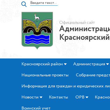
Официальный сайт
Администраци
Красноярский
Красноярский район
Администрация
Национальные проекты
Собрание предс
Информация для граждан и юридических ли
Новости
Контакты
ОРВ
Красно
Воинский учет