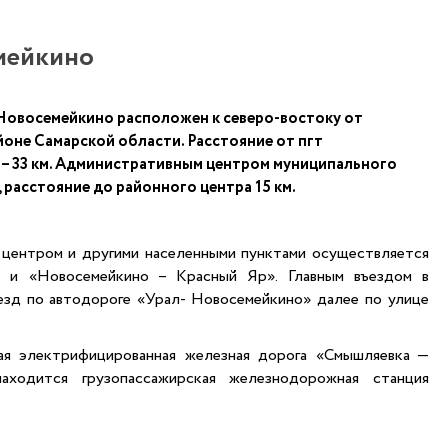
мейкино
Новосемейкино расположен к северо-востоку от
йоне Самарской области. Расстояние от пгт
– 33 км.
Административным центром муниципального
 расстояние до районного центра 15 км.
центром и другими населенными пунктами осуществляется
 и «Новосемейкино – Красный Яр». Главным въездом в
ъезд по автодороге «Урал- Новосемейкино» далее по улице
ая электрифицированная железная дорога «Смышляевка —
ходится грузопассажирская железнодорожная станция