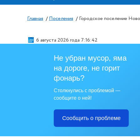
Главная
/
Поселения
/
Городское поселение Нов
6 августа 2026 года 7:16:43
Не убран мусор, яма
на дороге, не горит
фонарь?
Столкнулись с проблемой —
сообщите о ней!
Сообщить о проблеме