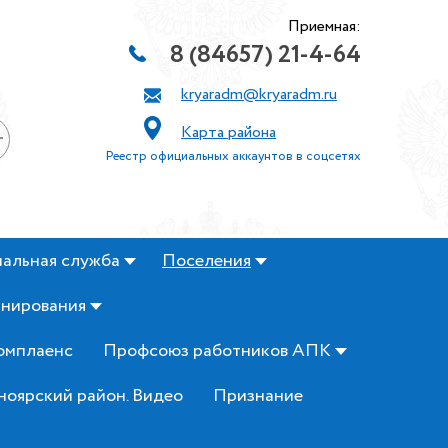
Приемная:
8 (84657) 21-4-64
kryaradm@kryaradm.ru
Карта района
+
Реестр официальных аккаунтов в соцсетях
альная служба
Поселения
анирования
омплаенс
Профсоюз работников АПК
ноярский район. Видео
Признание