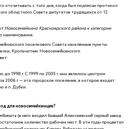
 отсчитывать с того дня, когда был подписан протокол
ого областного Совета депутатов трудящихся от 12
т Новосемейкино Красноярского района к категории
о наименования.
мейкинского поселкового Совета населённые пункты:
зелки, Крольчатник Новосемейкинского
вет.
до 1998 г. С 1999 по 2005 г. оно являлось центром
я 2006 г. — это городское поселение, в которое входят:
о и п. Дубки.
год для новосемейкинцев?
мбината (в него входил бывший Алексеевский серный завод
 достаточное количество рабочих мест. В эти годы процветал
мейкинский колхоз им. Кирова. Работала на полную