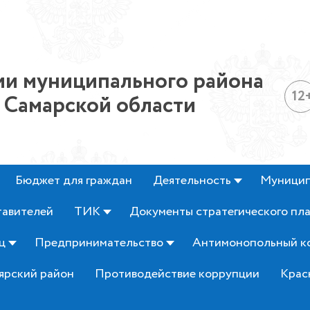
и муниципального района
12
 Самарской области
Бюджет для граждан
Деятельность
Муницип
тавителей
ТИК
Документы стратегического пл
ц
Предпринимательство
Антимонопольный к
ярский район
Противодействие коррупции
Крас