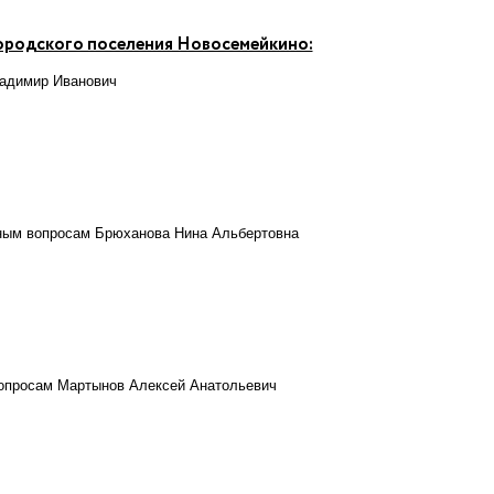
ородского поселения Новосемейкино:
ладимир Иванович
ьным вопросам Брюханова Нина Альбертовна
вопросам Мартынов Алексей Анатольевич