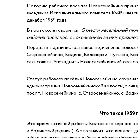
Историю рабочего поселка Новосемейкино принято
заседания Исполнительного комитета Куйбышевск
декабря 1959 года.
В протоколе говорится:
Отнести населённый пунк
рабочих посёлков, с сохранением за ним прежнег
Передать в административное подчинение новосе
Старосемейкино, Водино, Белозёрки, Путинка, Ко
сельсовета. Упразднить Новосемейкинский сельсо
Статус рабочего посёлка Новосемейкино сохраняло 
администрации Новосемейкинской волости, с январ
пос.г.т. Новосемейкино, с. Старосемейкино, с. Водин
Что такое 1959 
Это время активной работы Волжского серного ко
и Водинский рудник ). А это значит, что имелось
и был одним из лучших в районе и области Новосе