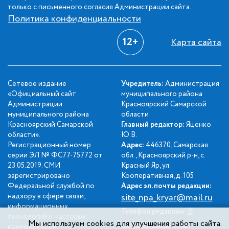
только с письменного согласия Администрации сайта.
Политика конфиденциальности
12+
Карта сайта
Сетевое издание
Учредитель:
Администрация
«Официальный сайт
муниципального района
Администрации
Красноярский Самарской
муниципального района
области
Красноярский Самарской
Главный редактор:
Яценко
области».
Ю.В.
Регистрационный номер
Адрес:
446370, Самарская
серии ЭЛ № ФС77-75772 от
обл., Красноярский р-н, с.
23.05.2019. СМИ
Красный Яр, ул.
зарегистрировано
Кооперативная, д. 105
Федеральной службой по
Адрес эл. почты редакции:
надзору в сфере связи,
site_npa_kryar@mail.ru
информационных
8
Телефон редакции:
технологий и массовых
Мы используем cookies для улучшения работы сайта.
(84657) 2-34-42
коммуникаций