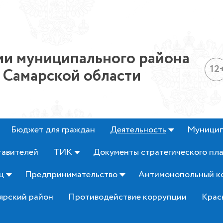
и муниципального района
12
 Самарской области
Бюджет для граждан
Деятельность
Муницип
тавителей
ТИК
Документы стратегического пл
ц
Предпринимательство
Антимонопольный к
ярский район
Противодействие коррупции
Крас