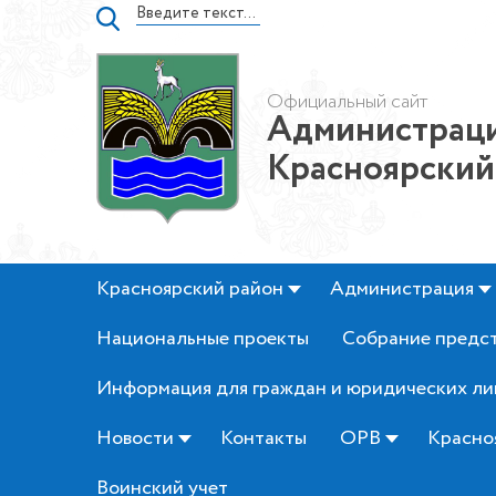
Официальный сайт
Администраци
Красноярский
Красноярский район
Администрация
Национальные проекты
Собрание предс
Информация для граждан и юридических ли
Новости
Контакты
ОРВ
Красно
Воинский учет