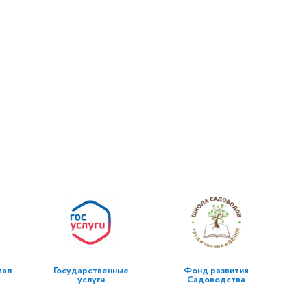
тал
Государственные
Фонд развития
услуги
Садоводства