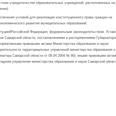
естном учредительстве образовательных учреждений, расположенных на
ения).
спечения условий для реализации конституционного права граждан на
 экономического развития муниципальных образований.
титуциейРоссийской Федерации, федеральным законодательством, Устав
ом Самарской области, постановлениями и распоряжениями Губернатора
нормативными правовыми актами Министерства образования и науки
деятельности территориальных управлений министерства образования и
рнатора Самарской области от 08.04.2004 № 90), иными правовыми актам
падном управлении министерства образования и науки Самарской област