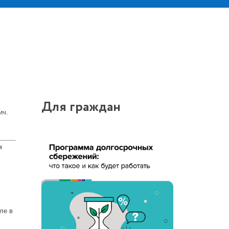
Для граждан
ич.
м
ле в