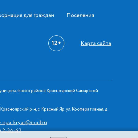
ормация для граждан
Поселения
12+
Карта сайта
ниципального района Красноярский Самарской
.
Красноярский р-н, с. Красный Яр, ул. Кооперативная, д.
e_npa_kryar@mail.ru
) 2-34-42