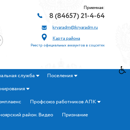
Приемная:
8 (84657) 21-4-64
kryaradm@kryaradm.ru
Карта района
+
Реестр официальных аккаунтов в соцсетях
альная служба
Поселения
анирования
омплаенс
Профсоюз работников АПК
ноярский район. Видео
Признание