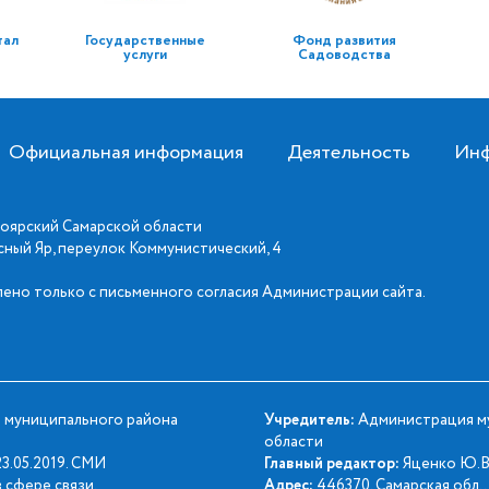
тал
Государственные
Фонд развития
услуги
Садоводства
Официальная информация
Деятельность
Инф
оярский Самарской области
асный Яр, переулок Коммунистический, 4
ено только с письменного согласия Администрации сайта.
 муниципального района
Учредитель:
Администрация му
области
3.05.2019. СМИ
Главный редактор:
Яценко Ю.В
 сфере связи,
Адрес:
446370, Самарская обл., 