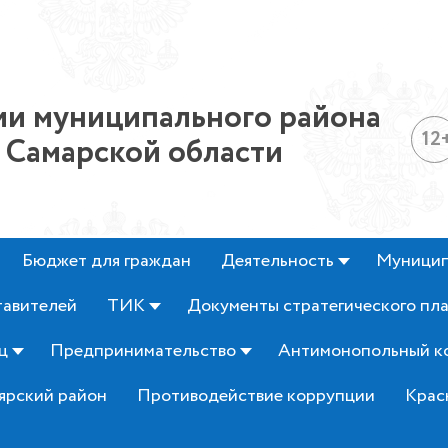
и муниципального района
12
 Самарской области
Бюджет для граждан
Деятельность
Муницип
тавителей
ТИК
Документы стратегического пл
ц
Предпринимательство
Антимонопольный к
ярский район
Противодействие коррупции
Крас