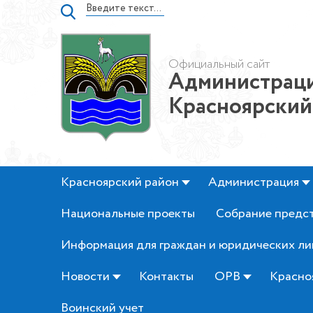
Официальный сайт
Администраци
Красноярский
Красноярский район
Администрация
Национальные проекты
Собрание предс
Информация для граждан и юридических ли
Новости
Контакты
ОРВ
Красно
Воинский учет