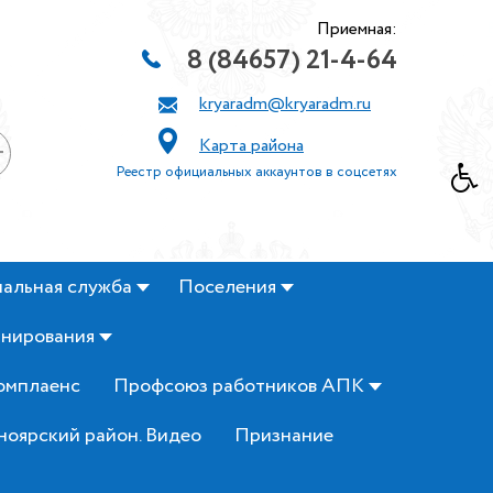
Приемная:
8 (84657) 21-4-64
kryaradm@kryaradm.ru
Карта района
+
Реестр официальных аккаунтов в соцсетях
альная служба
Поселения
анирования
омплаенс
Профсоюз работников АПК
ноярский район. Видео
Признание