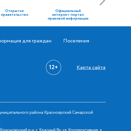
Открытое
Официальный
правительство
интернет-портал
правовой информации
ормация для граждан
Поселения
12+
Карта сайта
ниципального района Красноярский Самарской
.
Красноярский р-н, с. Красный Яр, ул. Кооперативная, д.