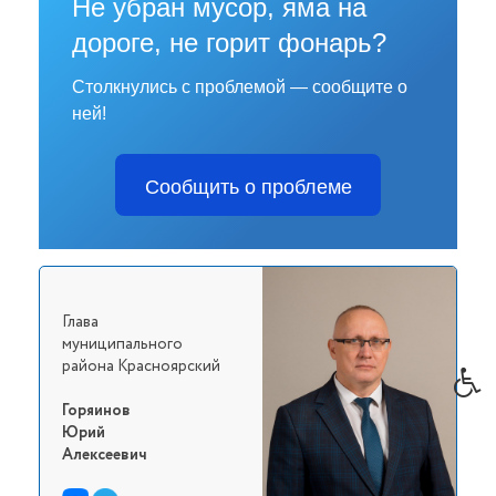
Не убран мусор, яма на
дороге, не горит фонарь?
Столкнулись с проблемой — сообщите о
ней!
Сообщить о проблеме
Глава
муниципального
района Красноярский
Горяинов
Юрий
Алексеевич