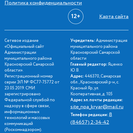
Политика конфиденциальности
12+
Карта сайта
Сетевое издание
Учредитель:
Администрация
«Официальный сайт
муниципального района
Администрации
Красноярский Самарской
муниципального района
области
Красноярский Самарской
Главный редактор:
Яценко
области».
Ю.В.
Регистрационный номер
Адрес:
446370, Самарская
серии ЭЛ № ФС77-75772 от
обл., Красноярский р-н, с.
23.05.2019. СМИ
Красный Яр, ул.
зарегистрировано
Кооперативная, д. 105
Федеральной службой по
Адрес эл. почты редакции:
надзору в сфере связи,
site_npa_kryar@mail.ru
информационных
8
Телефон редакции:
технологий и массовых
(84657) 2-34-42
коммуникаций
(Роскомнадзором).