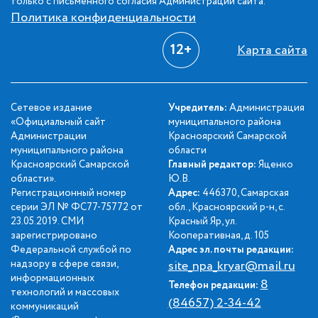
только с письменного согласия Администрации сайта.
Политика конфиденциальности
12+
Карта сайта
Сетевое издание
Учредитель:
Администрация
«Официальный сайт
муниципального района
Администрации
Красноярский Самарской
муниципального района
области
Красноярский Самарской
Главный редактор:
Яценко
области».
Ю.В.
Регистрационный номер
Адрес:
446370, Самарская
серии ЭЛ № ФС77-75772 от
обл., Красноярский р-н, с.
23.05.2019. СМИ
Красный Яр, ул.
зарегистрировано
Кооперативная, д. 105
Федеральной службой по
Адрес эл. почты редакции:
надзору в сфере связи,
site_npa_kryar@mail.ru
информационных
8
Телефон редакции:
технологий и массовых
(84657) 2-34-42
коммуникаций