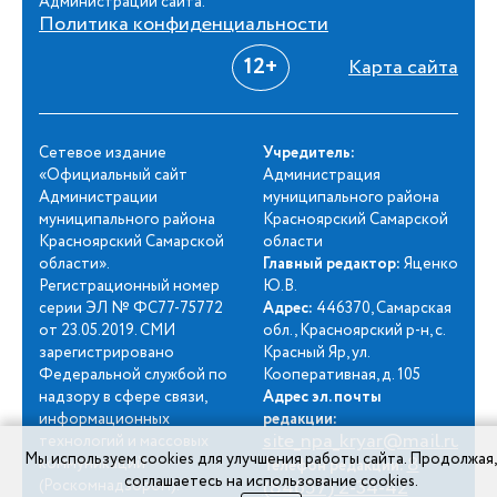
Администрации сайта.
Политика конфиденциальности
12+
Карта сайта
Сетевое издание
Учредитель:
«Официальный сайт
Администрация
Администрации
муниципального района
муниципального района
Красноярский Самарской
Красноярский Самарской
области
области».
Главный редактор:
Яценко
Регистрационный номер
Ю.В.
серии ЭЛ № ФС77-75772
Адрес:
446370, Самарская
от 23.05.2019. СМИ
обл., Красноярский р-н, с.
зарегистрировано
Красный Яр, ул.
Федеральной службой по
Кооперативная, д. 105
надзору в сфере связи,
Адрес эл. почты
информационных
редакции:
site_npa_kryar@mail.ru
технологий и массовых
Мы используем cookies для улучшения работы сайта. Продолжая,
8
коммуникаций
Телефон редакции:
соглашаетесь на использование cookies.
(84657) 2-34-42
(Роскомнадзором).