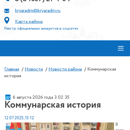
kryaradm@kryaradm.ru
Карта района
Реестр официальных аккаунтов в соцсетях
≡
Главная
/
Новости
/
Новости района
/
Коммунарская
история
6 августа 2026 года 3:02:35
Коммунарская история
12.07.2025, 15:12
В