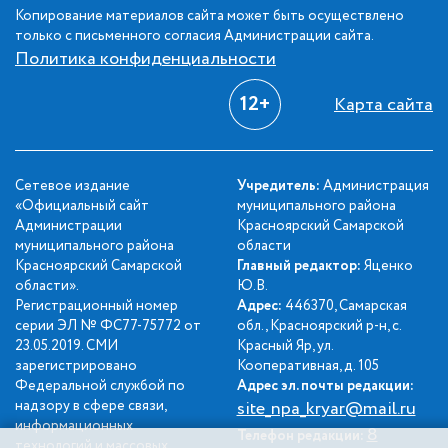
Копирование материалов сайта может быть осуществлено
только с письменного согласия Администрации сайта.
Политика конфиденциальности
12+
Карта сайта
Сетевое издание
Учредитель:
Администрация
«Официальный сайт
муниципального района
Администрации
Красноярский Самарской
муниципального района
области
Красноярский Самарской
Главный редактор:
Яценко
области».
Ю.В.
Регистрационный номер
Адрес:
446370, Самарская
серии ЭЛ № ФС77-75772 от
обл., Красноярский р-н, с.
23.05.2019. СМИ
Красный Яр, ул.
зарегистрировано
Кооперативная, д. 105
Федеральной службой по
Адрес эл. почты редакции:
надзору в сфере связи,
site_npa_kryar@mail.ru
информационных
8
Телефон редакции:
технологий и массовых