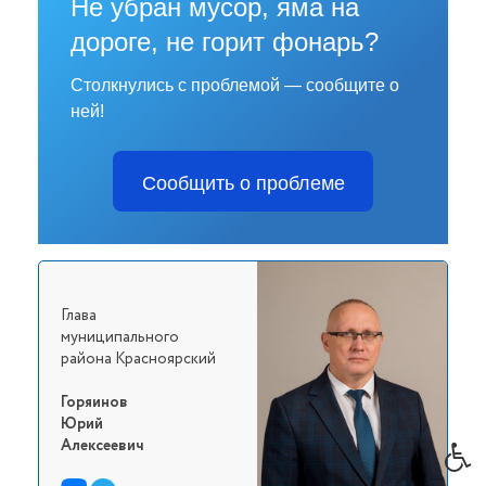
Не убран мусор, яма на
дороге, не горит фонарь?
Столкнулись с проблемой — сообщите о
ней!
Сообщить о проблеме
Глава
муниципального
района Красноярский
Горяинов
Юрий
Алексеевич