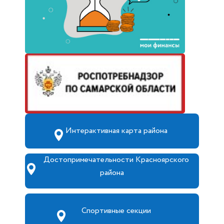
Интерактивная карта района
Достопримечательности Красноярского
района
Спортивные секции