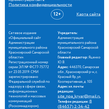
Политика конфиденциальности
12+
Карта сайта
Сетевое издание
Учредитель:
«Официальный сайт
Администрация
Администрации
муниципального района
муниципального района
Красноярский Самарской
Красноярский Самарской
области
области».
Главный редактор:
Яценко
Регистрационный номер
Ю.В.
серии ЭЛ № ФС77-75772
Адрес:
446370, Самарская
от 23.05.2019. СМИ
обл., Красноярский р-н, с.
зарегистрировано
Красный Яр, ул.
Федеральной службой по
Кооперативная, д. 105
надзору в сфере связи,
Адрес эл. почты
информационных
редакции:
site_npa_kryar@mail.ru
технологий и массовых
8
коммуникаций
Телефон редакции:
(84657) 2-34-42
(Роскомнадзором).