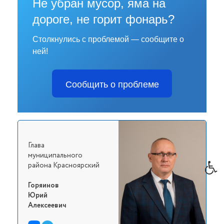
Не убран мусор, яма на
дороге, не горит фонарь?
Столкнулись с проблемой — сообщите о
ней!
Сообщить о проблеме
Глава
муниципального
района Красноярский
Горяинов
Юрий
Алексеевич