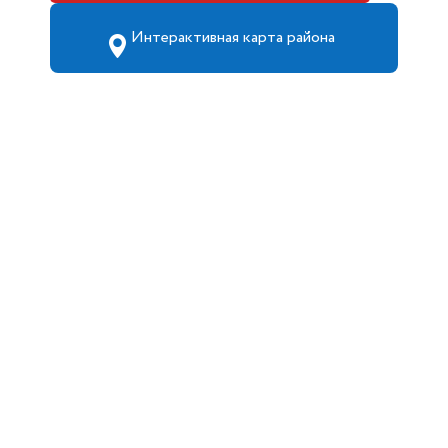
Интерактивная карта района
Достопримечательности Красноярского
района
Спортивные секции
Маршруты
Красноярского района
Литературная Карта
Учреждения района