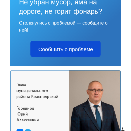
Не убран мусор, яма на
дороге, не горит фонарь?
Столкнулись с проблемой — сообщите о
ней!
Сообщить о проблеме
Глава
муниципального
района Красноярский
Горяинов
Юрий
Алексеевич