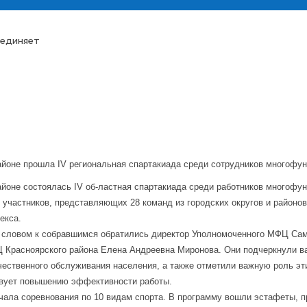
единяет
айоне прошла IV региональная спартакиада среди сотрудников многофун
йоне состоялась IV об-ластная спартакиада среди работников многофу
 участников, представляющих 28 команд из городских округов и районов
екса.
 словом к собравшимся обратились директор Уполномоченного МФЦ Сам
 Красноярского района Елена Андреевна Миронова. Они подчеркнули ва
чественного обслуживания населения, а также отметили важную роль эти
твует повышению эффективности работы.
ала соревнования по 10 видам спорта. В программу вошли эстафеты, пр