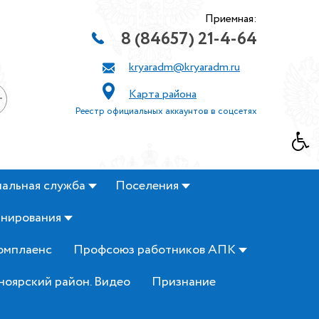
Приемная:
8 (84657) 21-4-64
kryaradm@kryaradm.ru
Карта района
+
Реестр официальных аккаунтов в соцсетях
альная служба
Поселения
анирования
омплаенс
Профсоюз работников АПК
ноярский район. Видео
Признание