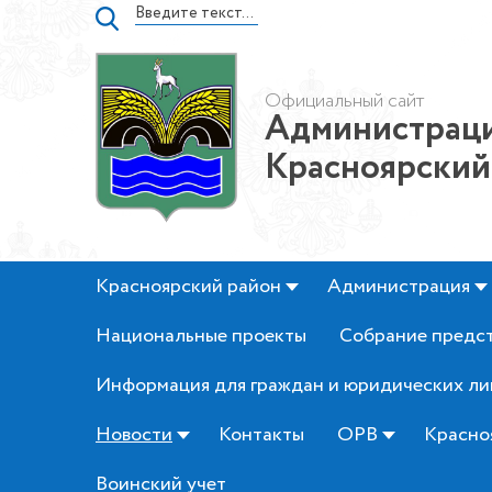
Официальный сайт
Администраци
Красноярский
Красноярский район
Администрация
Национальные проекты
Собрание предс
Информация для граждан и юридических ли
Новости
Контакты
ОРВ
Красно
Воинский учет