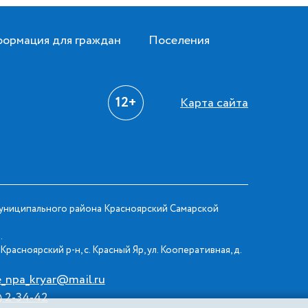
ормация для граждан
Поселения
12+
Карта сайта
ниципального района Красноярский Самарской
.
Красноярский р-н, с. Красный Яр, ул. Кооперативная, д.
e_npa_kryar@mail.ru
) 2-34-42