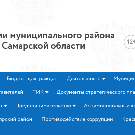
и муниципального района
12
 Самарской области
Бюджет для граждан
Деятельность
Муницип
тавителей
ТИК
Документы стратегического пл
ц
Предпринимательство
Антимонопольный к
ярский район
Противодействие коррупции
Крас