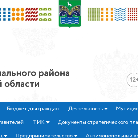
ального района
12
 области
Бюджет для граждан
Деятельность
Муницип
тавителей
ТИК
Документы стратегического пл
ц
Предпринимательство
Антимонопольный к