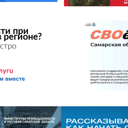
ти при
в регионе?
стро