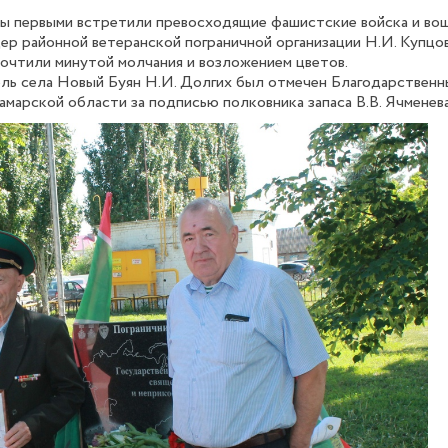
ны первыми встретили превосходящие фашистские войска и вош
дер районной ветеранской пограничной организации Н.И. Купцов
почтили минутой молчания и возложением цветов.
ель села Новый Буян Н.И. Долгих был отмечен Благодарствен
амарской области за подписью полковника запаса В.В. Ячменева