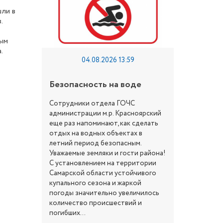
ли в
.
ным
.
04.08.2026 13:59
Безопасность на воде
Место, 
Сотрудники отдела ГОЧС
Предлага
администрации м.р. Красноярский
читателей
еще раз напоминают, как сделать
«Краснояр
отдых на водных объектах в
Маршрут в
летний период безопасным.
лето – са
Уважаемые земляки и гости района!
путешеств
С установлением на территории
раскрываю
Самарской области устойчивого
стороны б
купального сезона и жаркой
природных
погоды значительно увеличилось
факторов.
количество происшествий и
максималь
погибших...
исследова