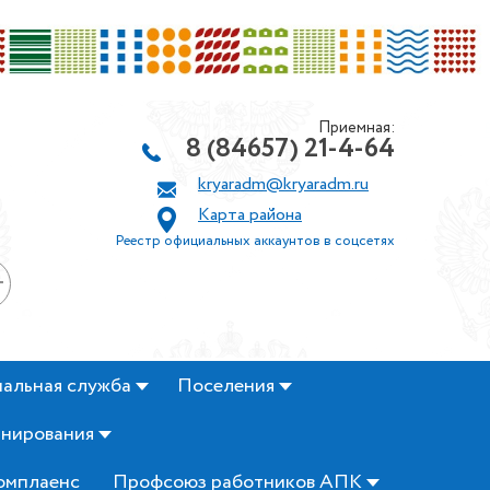
Приемная:
8 (84657) 21-4-64
kryaradm@kryaradm.ru
Карта района
Реестр официальных аккаунтов в соцсетях
+
альная служба
Поселения
анирования
омплаенс
Профсоюз работников АПК