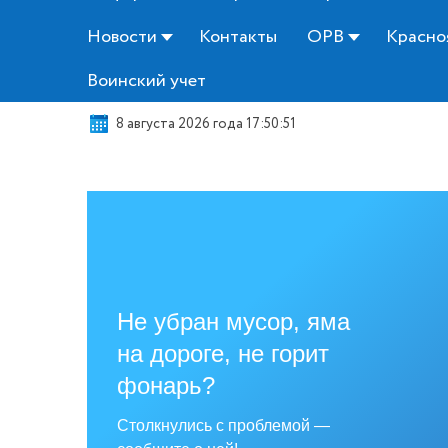
Новости
Контакты
ОРВ
Красно
Воинский учет
8 августа 2026 года 17:50:53
Не убран мусор, яма
на дороге, не горит
фонарь?
Столкнулись с проблемой —