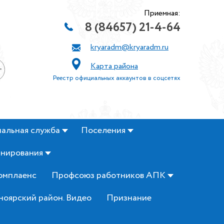
Приемная:
8 (84657) 21-4-64
kryaradm@kryaradm.ru
Карта района
+
Реестр официальных аккаунтов в соцсетях
альная служба
Поселения
анирования
омплаенс
Профсоюз работников АПК
ноярский район. Видео
Признание