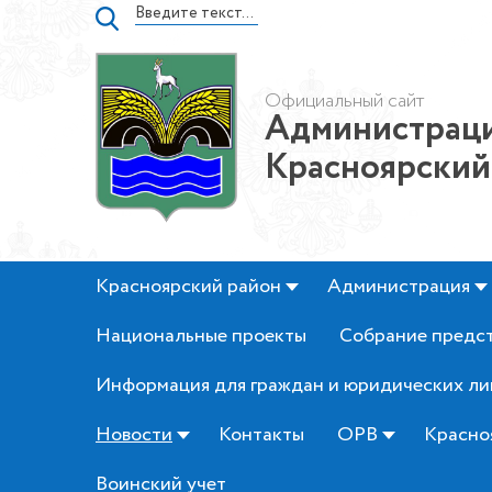
Официальный сайт
Администраци
Красноярский
Красноярский район
Администрация
Национальные проекты
Собрание предс
Информация для граждан и юридических ли
Новости
Контакты
ОРВ
Красно
Воинский учет