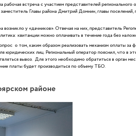
ошла рабочая встреча с участием представителей регионально
й заместитель Главы района Дмитрий Домнин, главы поселений
а возникло у «дачников». Отвечая на них, представитель
Регоп
литика: квитанции можно оплачивать в течение года без налож
рос о том, каким образом реализовать механизм оплаты за фа
ля юридических лиц. Региональный оператор пояснил, что в э
вляться вывоз. Для этого необходимо обратиться в орган мест
ение платы будет производиться по объему ТБО.
оярском районе