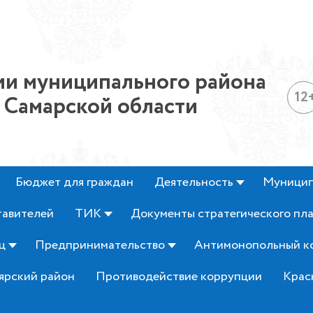
и муниципального района
12
 Самарской области
Бюджет для граждан
Деятельность
Муницип
тавителей
ТИК
Документы стратегического пл
ц
Предпринимательство
Антимонопольный к
ярский район
Противодействие коррупции
Крас