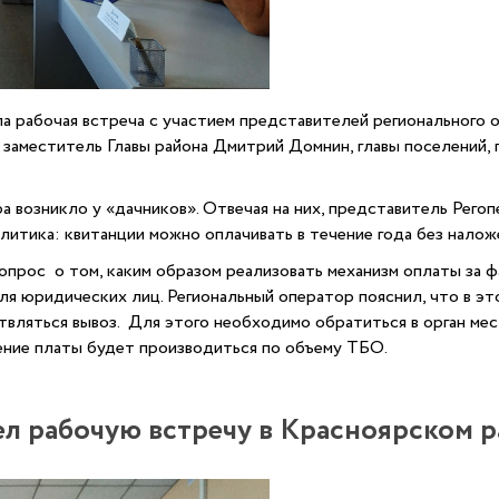
ошла рабочая встреча с участием представителей регионально
й заместитель Главы района Дмитрий Домнин, главы поселений
а возникло у «дачников». Отвечая на них, представитель
Регоп
литика: квитанции можно оплачивать в течение года без налож
рос о том, каким образом реализовать механизм оплаты за фа
ля юридических лиц. Региональный оператор пояснил, что в э
вляться вывоз. Для этого необходимо обратиться в орган мест
ение платы будет производиться по объему ТБО.
л рабочую встречу в Красноярском 