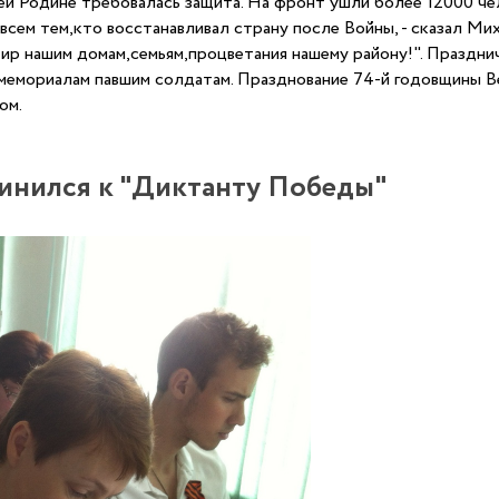
ей Родине требовалась защита. На фронт ушли более 12000 чел
сем тем,кто восстанавливал страну после Войны, - сказал Миха
Мир нашим домам,семьям,процветания нашему району!". Праздн
к мемориалам павшим солдатам. Празднование 74-й годовщины 
ом.
инился к "Диктанту Победы"