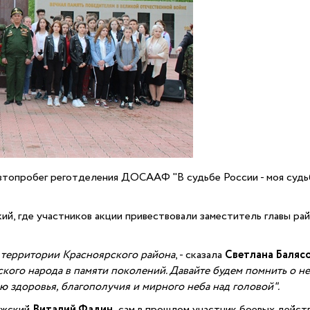
втопробег реготделения ДОСААФ "В судьбе России - моя судь
й, где участников акции привествовали заместитель главы ра
а территории Красноярского района
, - сказала
Светлана Баляс
ого народа в памяти поколений. Давайте будем помнить о нем
ю здоровья, благополучия и мирного неба над головой".
лжский
Виталий Фадин,
сам в прошлом участник боевых действи