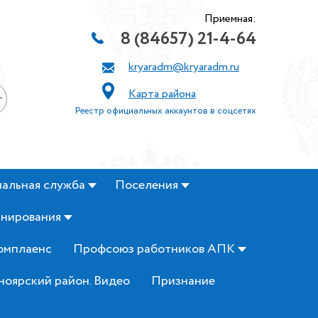
Приемная:
8 (84657) 21-4-64
kryaradm@kryaradm.ru
Карта района
+
Реестр официальных аккаунтов в соцсетях
альная служба
Поселения
анирования
омплаенс
Профсоюз работников АПК
ноярский район. Видео
Признание