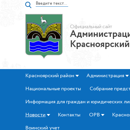
Официальный сайт
Администраци
Красноярский
Красноярский район
Администрация
Национальные проекты
Собрание предс
Информация для граждан и юридических ли
Новости
Контакты
ОРВ
Красно
Воинский учет