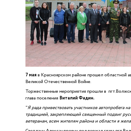
7 мая
в Красноярском районе прошел областной а
Великой Отечественной Войне.
Торжественные мероприятия прошли в пгт.Волжски
глава поселения
Виталий Фадин.
"
Я рада привествовать участников автопробега н
традицией, закрепляющей священный подвиг русск
ветеранам, всем жителям района и области я жела
Светлану Александровну поддержал глава пгт.Во