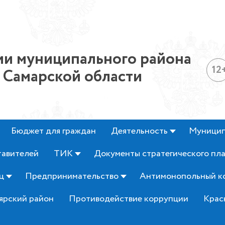
и муниципального района
12
 Самарской области
Бюджет для граждан
Деятельность
Муницип
тавителей
ТИК
Документы стратегического пл
ц
Предпринимательство
Антимонопольный к
ярский район
Противодействие коррупции
Крас