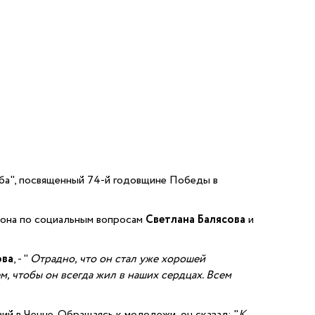
ба", посвященный 74-й годовщине Победы в
йона по социальным вопросам
Светлана Балясова
и
ова
, - "
Отрадно, что он стал уже хорошей
, чтобы он всегда жил в наших сердцах. Всем
й в Чечне. Обращаясь к молодежи, он сказал: "
К