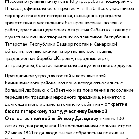
Массовые гуляния начнутся в 10 утра, работа подворий – с
11 часов, официальное открытие – в 11:30. Всех участников
мероприятия ждет интересная, насыщенна программа:
приветствия и чествования батыров весенне-полевых
работ, красочная церемония открытия Сабантуя, концерт
с участием лучших творческих коллективов Республики
Татарстан, Республики Башкортостан и Самарской
области; конные скачки, спортивные состязания,
традиционная борьба «Кэрэш», народные игры,
аттракционы, богатая национальная кухня и многое другое.
Праздничное утро для гостей и всех жителей
Камышлинского района, которые всегда относились с
большой любовью к Сабантую и из поколения в поколение
передавали традиции народного праздника, начнется с
долгожданного и знаменательного события –
открытия
бюста татарскому поэту, участнику Великой
Отечественной войны Энверу Давыдову
в честь 100-
летия со дня рождения. По воспоминаниям сельчан утром
22 июня 1941 года люди также собрались на поляне на