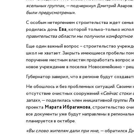
ясельных группах, —
подчеркнул Дмитрий Азаров.
были предусмотрены».
С особым нетерпением строительства ждет семь
родилась дочь
Ева
, которой только-только испол
правительства области мы получили комфортное
Еще один важный вопрос – строительство учрежден
школ не хватает. Закрыть имеющиеся пробелы пом
поручение местным властям проработать вопрос и
новое учреждение в поселке Новосемейкино – реш
Губернатор заверил, что в регионе будут создават
Не обошлось и без проблемных ситуаций. Своими 
отсутствие очистных сооружений «
Сейчас стоки 
запах»
, — поделилась член инициативной группы
Л
проекта
Марата Ибрагимова
, строительство очи
все документы уже будут направлены в региональ
планируется в октябре.
«Вы слово жителям дали при мне, —
обратился Дм