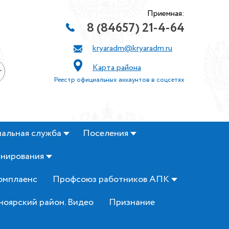
Приемная:
8 (84657) 21-4-64
kryaradm@kryaradm.ru
Карта района
+
Реестр официальных аккаунтов в соцсетях
альная служба
Поселения
анирования
омплаенс
Профсоюз работников АПК
ноярский район. Видео
Признание