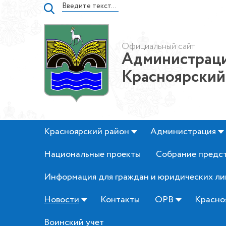
Официальный сайт
Администраци
Красноярский
Красноярский район
Администрация
Национальные проекты
Собрание предс
Информация для граждан и юридических ли
Новости
Контакты
ОРВ
Красно
Воинский учет