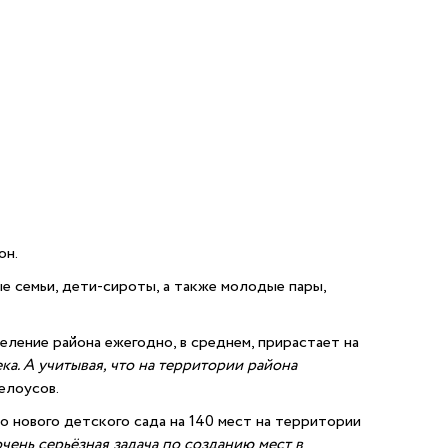
он.
ые семьи, дети-сироты, а также молодые пары,
селение района ежегодно, в среднем, прирастает на
ка. А учитывая, что на территории района
елоусов.
 нового детского сада на 140 мест на территории
чень серьёзная задача по созданию мест в