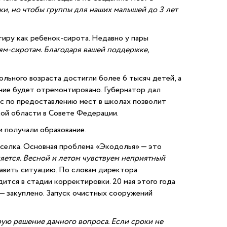
и, но чтобы группы для наших малышей до 3 лет
ртиру как ребенок-сирота. Недавно у пары
тям-сиротам. Благодаря вашей поддержке,
льного возраста достигли более 6 тысяч детей, а
ание будет отремонтировано. Губернатор дал
ос по предоставлению мест в школах позволит
кой области в Совете Федерации.
и получали образование.
селка. Основная проблема «Экодолья» — это
яется. Весной и летом чувствуем неприятный
авить ситуацию. По словам директора
ится в стадии корректировки. 20 мая этого года
— закуплено. Запуск очистных сооружений
рую решение данного вопроса. Если сроки не