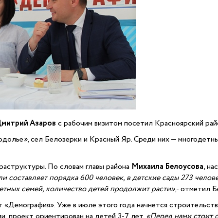
митрий Азаров
с рабочим визитом посетил Красноярский рай
кодолье
»
, сел Белозерки и Красный Яр. Среди них — многодетн
раструктуры. По словам главы района
Михаила Белоусова
, на
и составляет порядка 600 человек, в детские сады 273 челове
етных семей, количество детей продолжит расти»
,- отметил Б
«Демография». Уже в июле этого года начнется строительство
, проект ориентирован на детей 3-7 лет.
«Перед нами стоит о