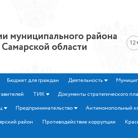
и муниципального района
12
 Самарской области
Бюджет для граждан
Деятельность
Муницип
тавителей
ТИК
Документы стратегического пл
ц
Предпринимательство
Антимонопольный к
ярский район
Противодействие коррупции
Крас