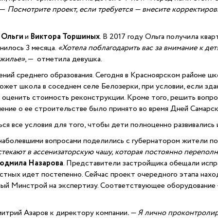
 —
Посмотрите проект, если требуется — внесите корректировк
я
Ольги
и
Виктора Торшиных
. В 2017 году Ольга получила ква
нилось 3 месяца.
«Хотела поблагодарить вас за внимание к де
 жилье»
, — отметила девушка.
ий среднего образования. Сегодня в Красноярском районе шко
ожет школа в соседнем селе Белозерки, при условии, если зд
 оценить стоимость реконструкции. Кроме того, решить вопр
ение о ее строительстве было принято во время Дней Самарс
ься все условия для того, чтобы дети полноценно развивались 
наболевшими вопросами поделились с губернатором жители по
стекают в ассенизаторскую чашу, которая постоянно переполн
юдмила Назарова
. Представители застройщика обещали испр
стных идет постепенно. Сейчас проект очередного этапа наход
ный Минстрой на экспертизу. Соответствующее оборудование 
итрий Азаров к директору компании
. — Я лично проконтроли