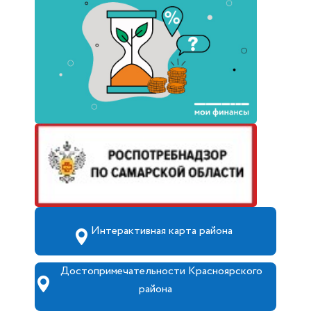
Интерактивная карта района
Достопримечательности Красноярского
района