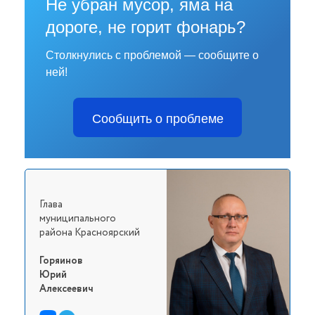
Не убран мусор, яма на
дороге, не горит фонарь?
Столкнулись с проблемой — сообщите о
ней!
Сообщить о проблеме
Глава
муниципального
района Красноярский
Горяинов
Юрий
Алексеевич