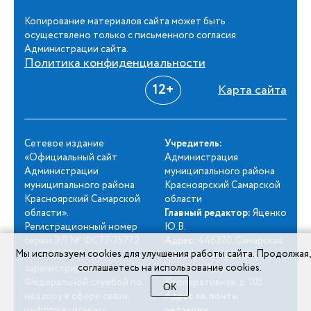
Копирование материалов сайта может быть
осуществлено только с письменного согласия
Администрации сайта.
Политика конфиденциальности
12+
Карта сайта
Сетевое издание
Учредитель:
«Официальный сайт
Администрация
Администрации
муниципального района
муниципального района
Красноярский Самарской
Красноярский Самарской
области
области».
Главный редактор:
Яценко
Регистрационный номер
Ю.В.
серии ЭЛ № ФС77-75772
Адрес:
446370, Самарская
Мы используем cookies для улучшения работы сайта. Продолжая,
от 23.05.2019. СМИ
обл., Красноярский р-н, с.
соглашаетесь на использование cookies.
зарегистрировано
Красный Яр, ул.
Федеральной службой по
Кооперативная, д. 105
ОК
надзору в сфере связи,
Адрес эл. почты
информационных
редакции: