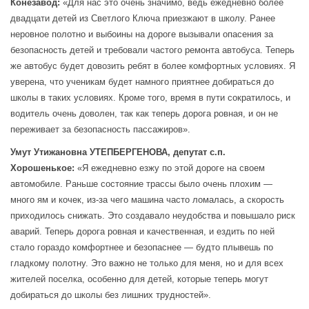
Конезавод:
«Для нас это очень значимо, ведь ежедневно более
двадцати детей из Светлого Ключа приезжают в школу. Ранее
неровное полотно и выбоины на дороге вызывали опасения за
безопасность детей и требовали частого ремонта автобуса. Теперь
же автобус будет довозить ребят в более комфортных условиях. Я
уверена, что ученикам будет намного приятнее добираться до
школы в таких условиях. Кроме того, время в пути сократилось, и
водитель очень доволен, так как теперь дорога ровная, и он не
переживает за безопасность пассажиров».
Умут Утижановна УТЕПБЕРГЕНОВА, депутат с.п.
Хорошенькое:
«Я ежедневно езжу по этой дороге на своем
автомобиле. Раньше состояние трассы было очень плохим —
много ям и кочек, из-за чего машина часто ломалась, а скорость
приходилось снижать. Это создавало неудобства и повышало риск
аварий. Теперь дорога ровная и качественная, и ездить по ней
стало гораздо комфортнее и безопаснее — будто плывешь по
гладкому полотну. Это важно не только для меня, но и для всех
жителей поселка, особенно для детей, которые теперь могут
добираться до школы без лишних трудностей».