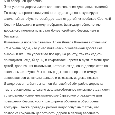
был завершён досрочно.
Этот участок дороги имеет большое значение для наших жителей.
По нему на протяжении учебного года ежедневно курсирует
школьный автобус, который доставляет детей из посёлков Светлый
Ключ и Маршанка в школу и обратно. Благодаря обновлению
дорожного полотна путь стал более удобным, безопасным и
быстрым.
Жительница посёлка Светлый Ключ Динара Куантаева отметила:
«Мы очень рады, что у нас появилась обновлённая дорога без
выбоин и ям. Это упростило поездку на работу, так как ездить
приходится каждый день, и сократилось время в пути. У меня трое
детей, двое из них школьники, которые ежедневно добираются на
школьном автобусе. Мы очень рады, что теперь они смогут
возвращаться из школы раньше и выезжать из дома позже».
В ходе ремонта был выполнен большой объём работ: дорожная
часть расширена, уложено асфальтобетонное покрытие в два слоя,
установлено новое металлическое барьерное ограждение для
повышения безопасности, расширены обочины и обустроены
тротуары. Также проведён ремонт водопропускных труб, что
позволит сохранить целостность дороги в период весеннего