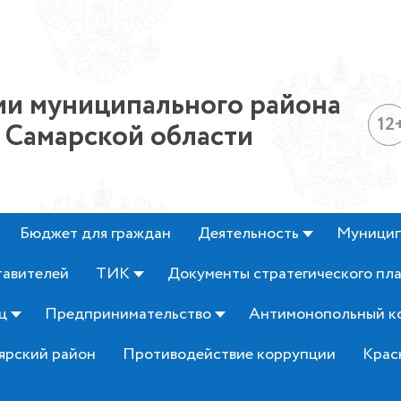
и муниципального района
12
 Самарской области
Бюджет для граждан
Деятельность
Муницип
тавителей
ТИК
Документы стратегического пл
ц
Предпринимательство
Антимонопольный к
ярский район
Противодействие коррупции
Крас