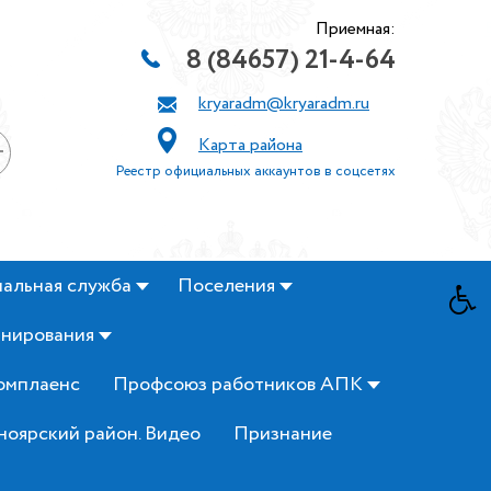
Приемная:
8 (84657) 21-4-64
kryaradm@kryaradm.ru
Карта района
+
Реестр официальных аккаунтов в соцсетях
альная служба
Поселения
анирования
омплаенс
Профсоюз работников АПК
ноярский район. Видео
Признание