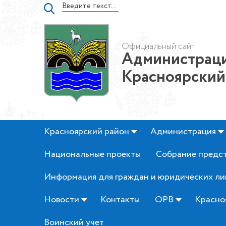
Официальный сайт
Администраци
Красноярский
Красноярский район
Администрация
Национальные проекты
Собрание предс
Информация для граждан и юридических ли
Новости
Контакты
ОРВ
Красно
Воинский учет