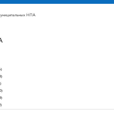
муниципальных НПА
А
4)
8)
)
0)
9)
2)