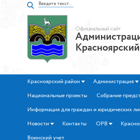
Официальный сайт
Администраци
Красноярский
Красноярский район
Администрация
Национальные проекты
Собрание предс
Информация для граждан и юридических ли
Новости
Контакты
ОРВ
Красно
Воинский учет