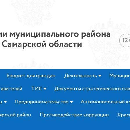
и муниципального района
12
 Самарской области
Бюджет для граждан
Деятельность
Муницип
тавителей
ТИК
Документы стратегического пл
ц
Предпринимательство
Антимонопольный к
ярский район
Противодействие коррупции
Крас