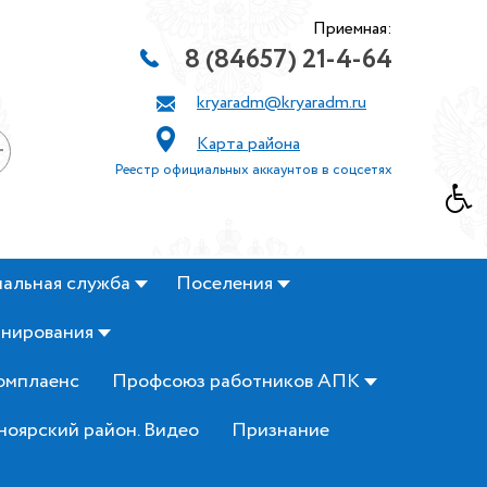
Приемная:
8 (84657) 21-4-64
kryaradm@kryaradm.ru
Карта района
+
Реестр официальных аккаунтов в соцсетях
альная служба
Поселения
анирования
омплаенс
Профсоюз работников АПК
ноярский район. Видео
Признание