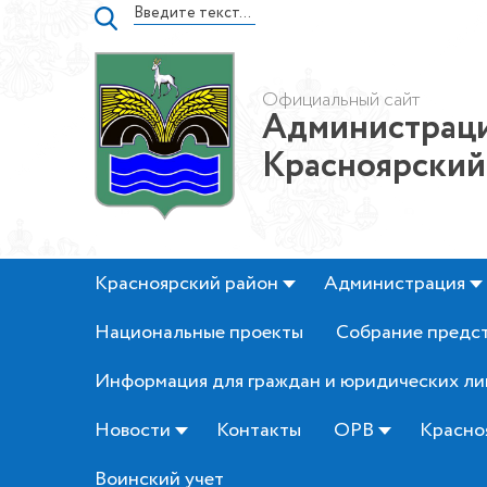
Официальный сайт
Администраци
Красноярский
Красноярский район
Администрация
Национальные проекты
Собрание предс
Информация для граждан и юридических ли
Новости
Контакты
ОРВ
Красно
Воинский учет