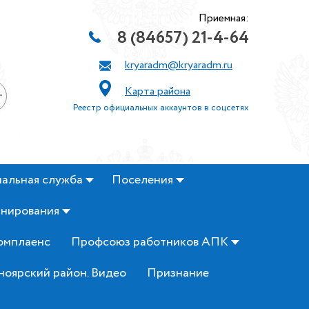
Приемная:
8 (84657) 21-4-64
kryaradm@kryaradm.ru
Карта района
+
Реестр официальных аккаунтов в соцсетях
альная служба
Поселения
анирования
омплаенс
Профсоюз работников АПК
ноярский район. Видео
Признание