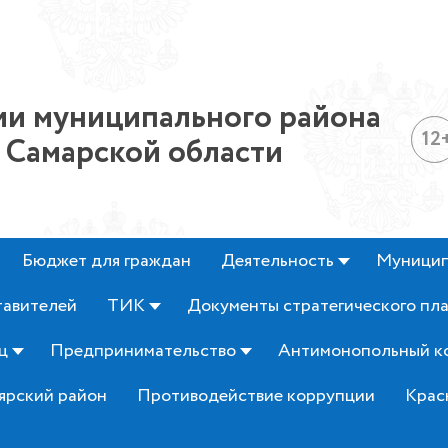
и муниципального района
12
 Самарской области
Бюджет для граждан
Деятельность
Муницип
тавителей
ТИК
Документы стратегического пл
ц
Предпринимательство
Антимонопольный к
ярский район
Противодействие коррупции
Крас