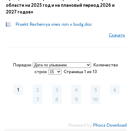
области на 2025 год и на плановый период 2026 и
2027 годов»
Proekt Recheniya vnes ism v budg.doc
Скачать
Порядок
Количество
строк
Страница 1 из 13
1
2
3
4
5
6
7
8
9
10
Powered by
Phoca Download