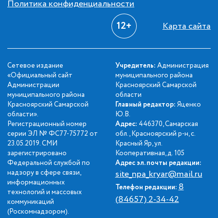
Политика конфиденциальности
12+
Карта сайта
Сетевое издание
Учредитель:
Администрация
«Официальный сайт
муниципального района
Администрации
Красноярский Самарской
муниципального района
области
Красноярский Самарской
Главный редактор:
Яценко
области».
Ю.В.
Регистрационный номер
Адрес:
446370, Самарская
серии ЭЛ № ФС77-75772 от
обл., Красноярский р-н, с.
23.05.2019. СМИ
Красный Яр, ул.
зарегистрировано
Кооперативная, д. 105
Федеральной службой по
Адрес эл. почты редакции:
надзору в сфере связи,
site_npa_kryar@mail.ru
информационных
8
Телефон редакции:
технологий и массовых
(84657) 2-34-42
коммуникаций
(Роскомнадзором).