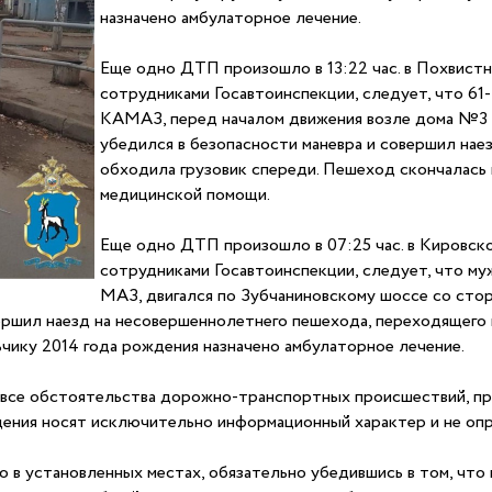
назначено амбулаторное лечение.
Еще одно ДТП произошло в 13:22 час. в Похвистн
сотрудниками Госавтоинспекции, следует, что 61
КАМАЗ, перед началом движения возле дома №3 
убедился в безопасности маневра и совершил нае
обходила грузовик спереди. Пешеход скончалась
медицинской помощи.
Еще одно ДТП произошло в 07:25 час. в Кировско
сотрудниками Госавтоинспекции, следует, что му
МАЗ, двигался по Зубчаниновскому шоссе со сто
вершил наезд на несовершеннолетнего пешехода, переходящег
чику 2014 года рождения назначено амбулаторное лечение.
 все обстоятельства дорожно-транспортных происшествий, п
едения носят исключительно информационный характер и не о
в установленных местах, обязательно убедившись в том, что 