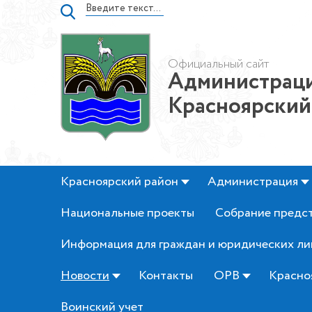
Официальный сайт
Администраци
Красноярский
Красноярский район
Администрация
Национальные проекты
Собрание предс
Информация для граждан и юридических ли
Новости
Контакты
ОРВ
Красно
Воинский учет