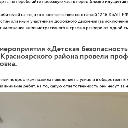
порта, не перебегайте проезжую часть перед близко идущим ав
юбителей на то, что в соответствии со статьей 12.18 КоАП 
стам или иным участникам дорожного движения (за исключени
т наложение административного штрафа в размере от одной ты
 мероприятия «Детская безопасност
 Красноярского района провели проф
овка.
ли подросткам правила поведения на улице и в общественных м
 внимание ребят, на то, какую ответственность они несут за 