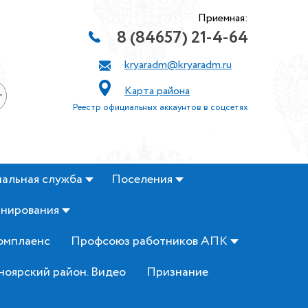
Приемная:
8 (84657) 21-4-64
kryaradm@kryaradm.ru
Карта района
+
Реестр официальных аккаунтов в соцсетях
альная служба
Поселения
анирования
омплаенс
Профсоюз работников АПК
ноярский район. Видео
Признание