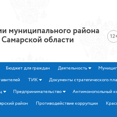
и муниципального района
12
 Самарской области
Бюджет для граждан
Деятельность
Муницип
тавителей
ТИК
Документы стратегического пл
ц
Предпринимательство
Антимонопольный к
ярский район
Противодействие коррупции
Крас