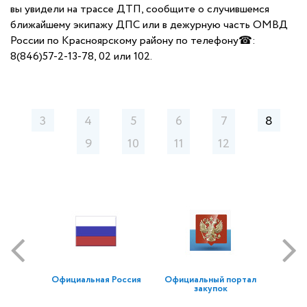
вы увидели на трассе ДТП, сообщите о случившемся
ближайшему экипажу ДПС или в дежурную часть ОМВД
России по Красноярскому району по телефону☎:
8(846)57-2-13-78, 02 или 102.
3
4
5
6
7
8
9
10
11
12
Официальная Россия
Официальный портал
закупок