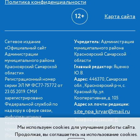
Политика конфиденциальности
12+
Карта сайта
Сетевое издание
Учредитель:
Администрация
«Официальный сайт
муниципального района
Администрации
Красноярский Самарской
муниципального района
области
Красноярский Самарской
Главный редактор:
Яценко
области».
Ю.В.
Регистрационный номер
Адрес:
446370, Самарская
серии ЭЛ № ФС77-75772 от
обл., Красноярский р-н, с.
23.05.2019. СМИ
Красный Яр, ул.
зарегистрировано
Кооперативная, д. 105
Федеральной службой по
Адрес эл. почты редакции:
надзору в сфере связи,
site_npa_kryar@mail.ru
информационных
8
Телефон редакции:
технологий и массовых
Мы используем cookies для улучшения работы сайта.
(84657) 2-34-42
коммуникаций
Продолжая, вы соглашаетесь на использование cookies.
(Роскомнадзором).