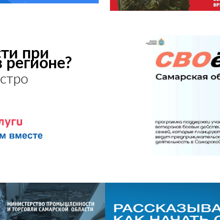
ти при
в регионе?
стро