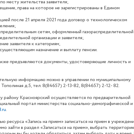
 по месту жительства заявителя;
ещение, права на которое не зарегистрированы в Едином
цией после 21 апреля 2021 года договор о технологическом
еления;
аспределительным сетям, оформленный газораспределительной
еделительной организации и заявителя;
ние заявителя к категориям;
 осуществляющим назначение и выплату пенсии.
также предъявляются документы, удостоверяющие личность и
ительную информацию можно в управлении по муниципальному
Тополиная д.5, тел. 8(84657) 2-13-82, 8(84657) 2-12- 82.
му району Красноярский осуществляется по предварительной
социальный портал министерства социально-демографической и
.ru
.
ю ресурса «Запись на прием» записаться на прием в учрежден
мо зайти в раздел «Записаться на прием», выбрать территори
оторым вы бы хотели обратиться, затем выбрать дату и время.