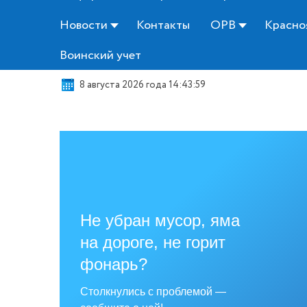
Новости
Контакты
ОРВ
Красно
Воинский учет
8 августа 2026 года 14:44:00
Не убран мусор, яма
на дороге, не горит
фонарь?
Столкнулись с проблемой —