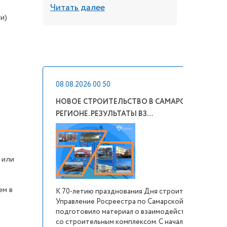
Читать далее
Читать 
и)
08.08.2026 00:50
НОВОЕ СТРОИТЕЛЬСТВО В САМАРСКОМ
РЕГИОНЕ. РЕЗУЛЬТАТЫ ВЗ…
 или
ем в
К 70-летию празднования Дня строителя
Управление Росреестра по Самарской области
подготовило материал о взаимодействии ведомст
со строительным комплексом. С начала 2025 года н