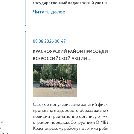
государственный кадастровый учет в Сам...
Читать далее
08.08.2026 00:47
КРАСНОЯРСКИЙ РАЙОН ПРИСОЕДИНИЛСЯ К
ВСЕРОССИЙСКОЙ АКЦИИ …
С целью популяризации занятий физкультурой и
пропаганды здорового образа жизни сотрудники
полиции традиционно организуют ««Зарядку со
ия
стражем порядка». Сотрудники О МВД России по
ю
Красноярскому району посетили ребят детск...
 При