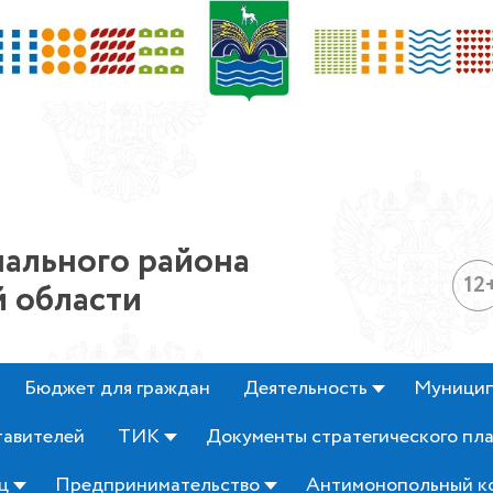
ального района
12
 области
Бюджет для граждан
Деятельность
Муницип
тавителей
ТИК
Документы стратегического пл
ц
Предпринимательство
Антимонопольный к