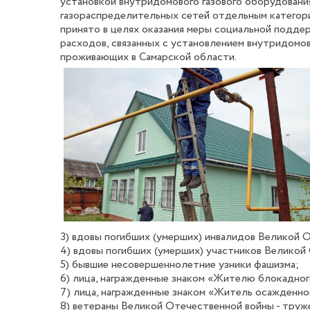
установкой внутридомового газового оборудования
газораспределительных сетей отдельным категор
принято в целях оказания меры социальной подде
расходов, связанных с установлением внутридомов
проживающих в Самарской области.
3) вдовы погибших (умерших) инвалидов Великой 
4) вдовы погибших (умерших) участников Великой
5) бывшие несовершеннолетние узники фашизма;
6) лица, награжденные знаком «Жителю блокадног
7) лица, награжденные знаком «Житель осажденно
8) ветераны Великой Отечественной войны - труже