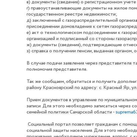
в) документы (сведения) о регистрационном учете
г) правоустанавливающие документы на жилое пом
государственном реестре недвижимости;
д) заключенный с газораспределительной организа
присоединении домовладения к сетям газораспред
е) акт о технологическом подсоединении к газор
организацией и подписанный со стороны газораспр
ж) документы (сведения), подтверждающие отнесе
з) справка о получении пенсии, выданная органом,
В случае подачи заявления через представителя 
полномочия представителя.
Так же сообщаем, обратиться и получить дополн
району Красноярский по адресу: с. Красный Яр, ул. 
Прием документов в управление по муниципально
записи. Для этого необходимо записаться через 
семейной политики Самарской области -
suprema63
Социальный портал позволяет гражданам с помощь
социальной защиты населения. Для этого необходи
проживания, необходимое учреждение, вопрос, с к