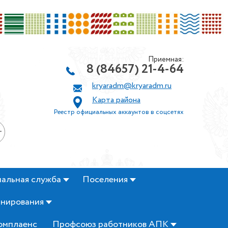
Приемная:
8 (84657) 21-4-64
kryaradm@kryaradm.ru
Карта района
Реестр официальных аккаунтов в соцсетях
+
альная служба
Поселения
анирования
омплаенс
Профсоюз работников АПК