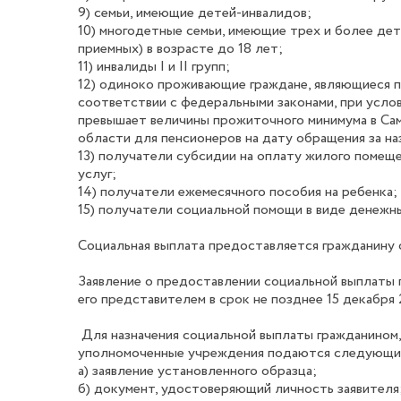
9) семьи, имеющие детей-инвалидов;
10) многодетные семьи, имеющие трех и более дет
приемных) в возрасте до 18 лет;
11) инвалиды I и II групп;
12) одиноко проживающие граждане, являющиеся по
соответствии с федеральными законами, при услов
превышает величины прожиточного минимума в Са
области для пенсионеров на дату обращения за н
13) получатели субсидии на оплату жилого помещ
услуг;
14) получатели ежемесячного пособия на ребенка;
15) получатели социальной помощи в виде денежны
Социальная выплата предоставляется гражданину 
Заявление о предоставлении социальной выплаты 
его представителем в срок не позднее 15 декабря 
Для назначения социальной выплаты гражданином,
уполномоченные учреждения подаются следующие
а) заявление установленного образца;
б) документ, удостоверяющий личность заявителя