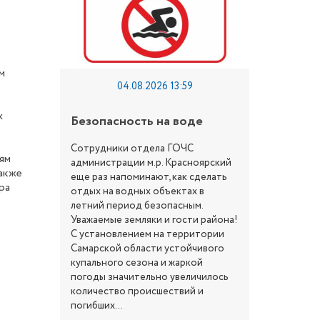
м
04.08.2026 13:59
х
Безопасность на воде
Место, 
Сотрудники отдела ГОЧС
Предлага
ям
администрации м.р. Красноярский
читателей
также
еще раз напоминают, как сделать
«Краснояр
ра
отдых на водных объектах в
Маршрут в
летний период безопасным.
лето – са
Уважаемые земляки и гости района!
путешеств
С установлением на территории
раскрываю
Самарской области устойчивого
стороны б
купального сезона и жаркой
природных
погоды значительно увеличилось
факторов.
количество происшествий и
максималь
погибших...
исследова