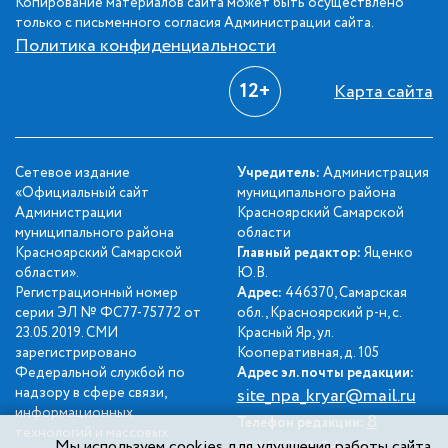
Копирование материалов сайта может быть осуществлено
только с письменного согласия Администрации сайта.
Политика конфиденциальности
12+
Карта сайта
Сетевое издание
Учредитель:
Администрация
«Официальный сайт
муниципального района
Администрации
Красноярский Самарской
муниципального района
области
Красноярский Самарской
Главный редактор:
Яценко
области».
Ю.В.
Регистрационный номер
Адрес:
446370, Самарская
серии ЭЛ № ФС77-75772 от
обл., Красноярский р-н, с.
23.05.2019. СМИ
Красный Яр, ул.
зарегистрировано
Кооперативная, д. 105
Федеральной службой по
Адрес эл. почты редакции:
надзору в сфере связи,
site_npa_kryar@mail.ru
информационных
8
Телефон редакции:
технологий и массовых
Мы используем cookies для улучшения работы сайта.