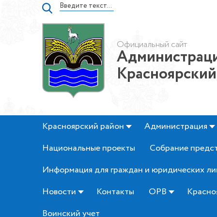
Официальный сайт
Администраци
Красноярский
Красноярский район
Администрация
Национальные проекты
Собрание предс
Информация для граждан и юридических ли
Новости
Контакты
ОРВ
Красно
Воинский учет