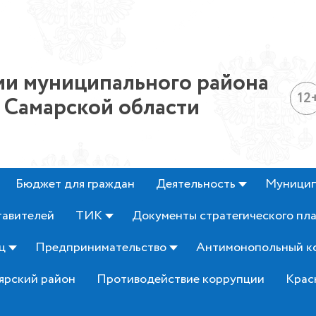
и муниципального района
12
 Самарской области
Бюджет для граждан
Деятельность
Муницип
тавителей
ТИК
Документы стратегического пл
ц
Предпринимательство
Антимонопольный к
ярский район
Противодействие коррупции
Крас