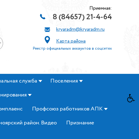
Приемная:
8 (84657) 21-4-64
kryaradm@kryaradm.ru
Карта района
+
Реестр официальных аккаунтов в соцсетях
альная служба
Поселения
анирования
омплаенс
Профсоюз работников АПК
ноярский район. Видео
Признание