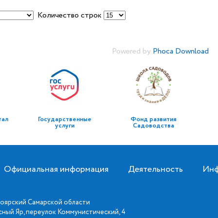
Количество строк
Powered by
Phoca Download
тал
Государственные
Фонд развития
услуги
Садоводства
Официальная информация
Деятельность
Инф
оярский Самарской области
асный Яр, переулок Коммунистический, 4