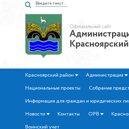
Официальный сайт
Администраци
Красноярский
Красноярский район
Администрация
Национальные проекты
Собрание предс
Информация для граждан и юридических ли
Новости
Контакты
ОРВ
Красно
Воинский учет