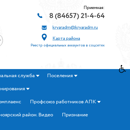
Приемная:
8 (84657) 21-4-64
kryaradm@kryaradm.ru
Карта района
+
Реестр официальных аккаунтов в соцсетях
альная служба
Поселения
анирования
омплаенс
Профсоюз работников АПК
ноярский район. Видео
Признание