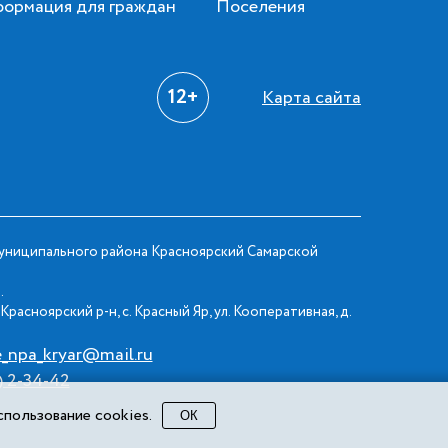
ормация для граждан
Поселения
12+
Карта сайта
ниципального района Красноярский Самарской
.
Красноярский р-н, с. Красный Яр, ул. Кооперативная, д.
e_npa_kryar@mail.ru
) 2-34-42
пользование cookies.
ОК