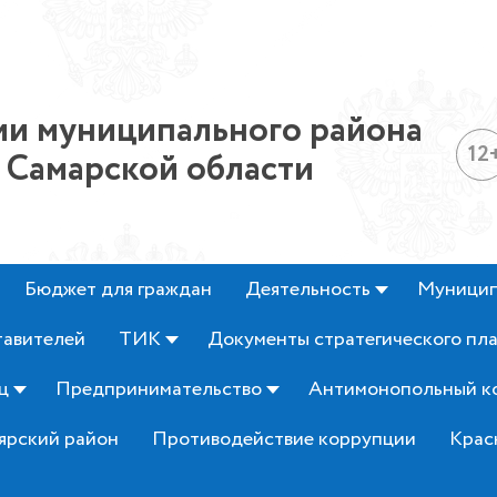
и муниципального района
12
 Самарской области
Бюджет для граждан
Деятельность
Муницип
тавителей
ТИК
Документы стратегического пл
ц
Предпринимательство
Антимонопольный к
ярский район
Противодействие коррупции
Крас