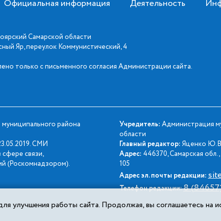
Официальная информация
Деятельность
Инф
оярский Самарской области
асный Яр, переулок Коммунистический, 4
ено только с письменного согласия Администрации сайта.
 муниципального района
Учредитель:
Администрация му
области
3.05.2019. СМИ
Главный редактор:
Яценко Ю.В
 сфере связи,
Адрес:
446370, Самарская обл., 
й (Роскомнадзором).
105
sit
Адрес эл. почты редакции:
8 (84657
Телефон редакции:
ля улучшения работы сайта. Продолжая, вы соглашаетесь на ис