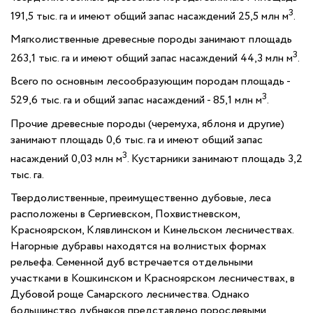
3
191,5 тыс. га и имеют общий запас насаждений 25,5 млн м
.
Мягколиственные древесные породы занимают площадь
3
263,1 тыс. га и имеют общий запас насаждений 44,3 млн м
.
Всего по основным лесообразующим породам площадь -
3
529,6 тыс. га и общий запас насаждений - 85,1 млн м
.
Прочие древесные породы (черемуха, яблоня и другие)
занимают площадь 0,6 тыс. га и имеют общий запас
3
насаждений 0,03 млн м
. Кустарники занимают площадь 3,2
тыс. га.
Твердолиственные, преимущественно дубовые, леса
расположены в Сергиевском, Похвистневском,
Красноярском, Клявлинском и Кинельском лесничествах.
Нагорные дубравы находятся на волнистых формах
рельефа. Семенной дуб встречается отдельными
участками в Кошкинском и Красноярском лесничествах, в
Дубовой роще Самарского лесничества. Однако
большинство дубняков представлено порослевыми