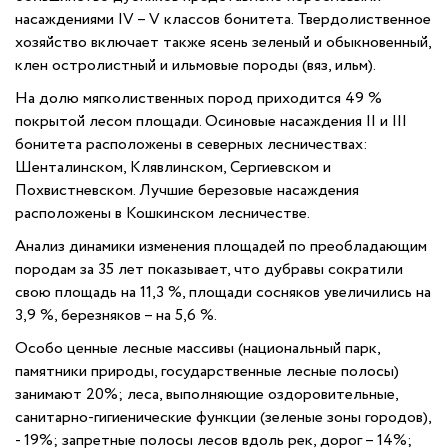
насаждениями IV – V классов бонитета. Твердолиственное
хозяйство включает также ясень зеленый и обыкновенный,
клен остролистный и ильмовые породы (вяз, ильм).
На долю мягколиственных пород приходится 49 %
покрытой лесом площади. Осиновые насаждения II и III
бонитета расположены в северных лесничествах:
Шенталинском, Клявлинском, Сергиевском и
Похвистневском. Лучшие березовые насаждения
расположены в Кошкинском лесничестве.
Анализ динамики изменения площадей по преобладающим
породам за 35 лет показывает, что дубравы сократили
свою площадь на 11,3 %, площади сосняков увеличились на
3,9 %, березняков – на 5,6 %.
Особо ценные лесные массивы (национальный парк,
памятники природы, государственные лесные полосы)
занимают 20%; леса, выполняющие оздоровительные,
санитарно-гигиенические функции (зеленые зоны городов),
- 19%; запретные полосы лесов вдоль рек, дорог – 14%;