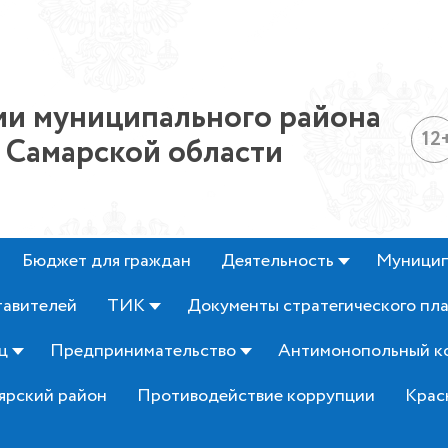
и муниципального района
12
 Самарской области
Бюджет для граждан
Деятельность
Муницип
тавителей
ТИК
Документы стратегического пл
ц
Предпринимательство
Антимонопольный к
ярский район
Противодействие коррупции
Крас