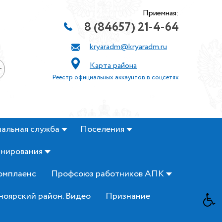
Приемная:
8 (84657) 21-4-64
kryaradm@kryaradm.ru
Карта района
+
Реестр официальных аккаунтов в соцсетях
альная служба
Поселения
анирования
омплаенс
Профсоюз работников АПК
ноярский район. Видео
Признание