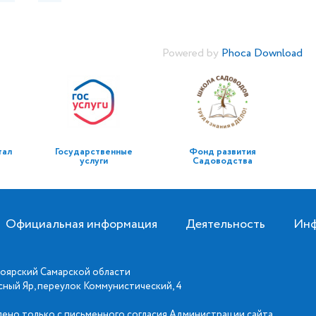
Powered by
Phoca Download
тал
Государственные
Фонд развития
услуги
Садоводства
Официальная информация
Деятельность
Инф
оярский Самарской области
асный Яр, переулок Коммунистический, 4
ено только с письменного согласия Администрации сайта.