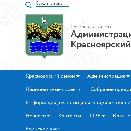
Официальный сайт
Администраци
Красноярский
Красноярский район
Администрация
Национальные проекты
Собрание предс
Информация для граждан и юридических ли
Новости
Контакты
ОРВ
Красно
Воинский учет