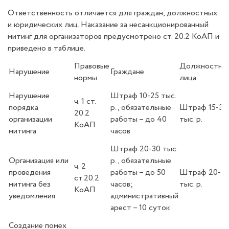
Ответственность отличается для граждан, должностных
и юридических лиц. Наказание за несанкционированный
митинг для организаторов предусмотрено ст. 20.2 КоАП и
приведено в таблице.
Правовые
Должностны
Нарушение
Граждане
нормы
лица
Нарушение
Штраф 10-25 тыс.
ч. 1 ст.
порядка
р., обязательные
Штраф 15-30
20.2
организации
работы – до 40
тыс. р.
КоАП
митинга
часов
Штраф 20-30 тыс.
Организация или
р., обязательные
ч. 2
проведения
работы – до 50
Штраф 20-4
ст.20.2
митинга без
часов;
тыс. р.
КоАП
уведомления
административный
арест – 10 суток
Создание помех