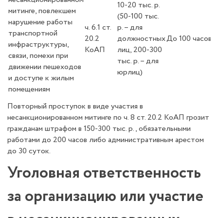
10-20 тыс. р.
митинге, повлекшем
(50-100 тыс.
нарушение работы
ч. 6.1 ст.
р. – для
транспортной
20.2
должностных
До 100 часов
инфраструктуры,
КоАП
лиц, 200-300
связи, помехи при
тыс. р. – для
движении пешеходов
юрлиц)
и доступе к жилым
помещениям
Повторный проступок в виде участия в
несанкционированном митинге по ч. 8 ст. 20.2 КоАП грозит
гражданам штрафом в 150-300 тыс. р., обязательными
работами до 200 часов либо административным арестом
до 30 суток.
Уголовная ответственность
за организацию или участие