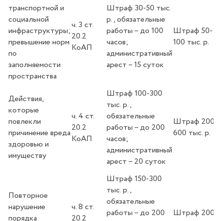
транспортной и
Штраф 30-50 тыс.
социальной
р., обязательные
ч. 3 ст.
инфраструктуры;
работы – до 100
Штраф 50-
20.2
превышение норм
часов;
100 тыс. р.
КоАП
по
административный
заполняемости
арест – 15 суток
пространства
Штраф 100-300
Действия,
тыс. р.,
которые
ч. 4 ст.
обязательные
повлекли
Штраф 200-
20.2
работы – до 200
причинение вреда
600 тыс. р.
КоАП
часов;
здоровью и
административный
имуществу
арест – 20 суток
Штраф 150-300
тыс. р.,
Повторное
обязательные
нарушение
ч. 8 ст.
работы – до 200
Штраф 200-
порядка
20.2