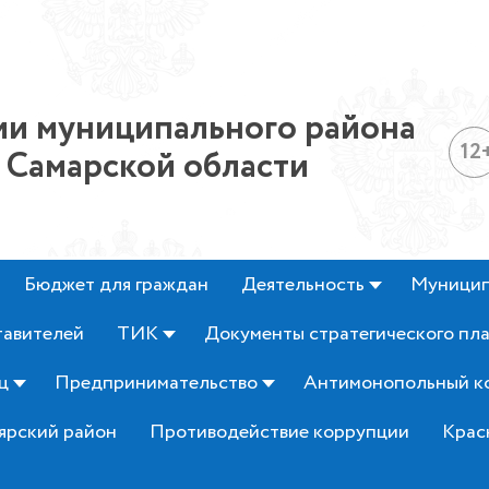
и муниципального района
12
 Самарской области
Бюджет для граждан
Деятельность
Муницип
тавителей
ТИК
Документы стратегического пл
ц
Предпринимательство
Антимонопольный к
ярский район
Противодействие коррупции
Крас