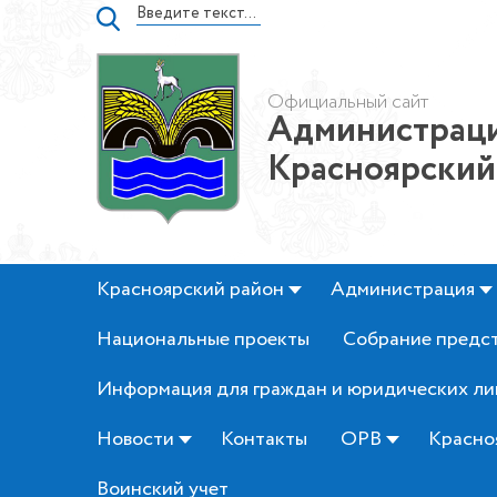
Официальный сайт
Администраци
Красноярский
Красноярский район
Администрация
Национальные проекты
Собрание предс
Информация для граждан и юридических ли
Новости
Контакты
ОРВ
Красно
Воинский учет