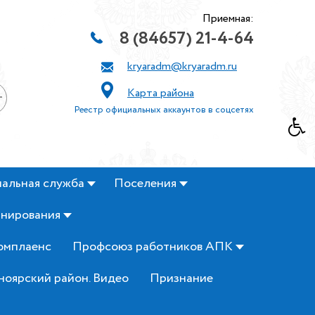
Приемная:
8 (84657) 21-4-64
kryaradm@kryaradm.ru
Карта района
+
Реестр официальных аккаунтов в соцсетях
альная служба
Поселения
анирования
омплаенс
Профсоюз работников АПК
ноярский район. Видео
Признание