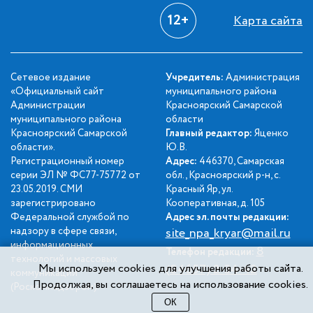
12+
Карта сайта
Сетевое издание
Учредитель:
Администрация
«Официальный сайт
муниципального района
Администрации
Красноярский Самарской
муниципального района
области
Красноярский Самарской
Главный редактор:
Яценко
области».
Ю.В.
Регистрационный номер
Адрес:
446370, Самарская
серии ЭЛ № ФС77-75772 от
обл., Красноярский р-н, с.
23.05.2019. СМИ
Красный Яр, ул.
зарегистрировано
Кооперативная, д. 105
Федеральной службой по
Адрес эл. почты редакции:
надзору в сфере связи,
site_npa_kryar@mail.ru
информационных
8
Телефон редакции:
технологий и массовых
Мы используем cookies для улучшения работы сайта.
(84657) 2-34-42
коммуникаций
Продолжая, вы соглашаетесь на использование cookies.
(Роскомнадзором).
ОК