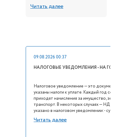
Читать далее
Читать 
09.08.2026 00:37
НАЛОГОВЫЕ УВЕДОМЛЕНИЯ - НА ГОСУСЛУГАХ!
Налоговое уведомление — это документ, в которо
указаны налоги к уплате. Каждый год собственника
приходят начисления за имущество, землю и
транспорт. В некоторых случаях — НДФЛ. Что
указано в налоговом уведомлении:- су...
Читать далее