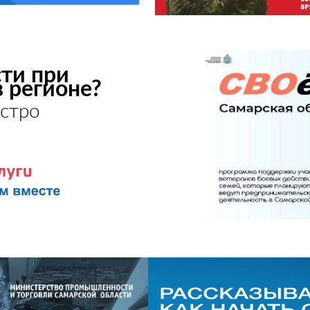
ти при
в регионе?
стро