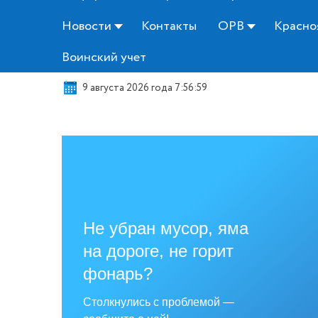
Новости
Контакты
ОРВ
Красно
Воинский учет
9 августа 2026 года 7:57:00
Не убран мусор, яма
на дороге, не горит
фонарь?
Столкнулись с проблемой —