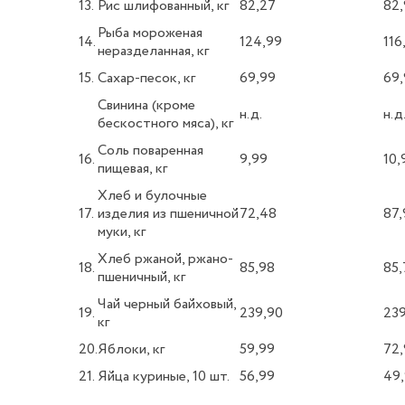
13.
Рис шлифованный, кг
82,27
82,
Рыба мороженая
14.
124,99
116
неразделанная, кг
15.
Сахар-песок, кг
69,99
69,
Свинина (кроме
н.д.
н.д
бескостного мяса), кг
Соль поваренная
16.
9,99
10,
пищевая, кг
Хлеб и булочные
17.
изделия из пшеничной
72,48
87,
муки, кг
Хлеб ржаной, ржано-
18.
85,98
85,
пшеничный, кг
Чай черный байховый,
19.
239,90
239
кг
20.
Яблоки, кг
59,99
72,
21.
Яйца куриные, 10 шт.
56,99
49