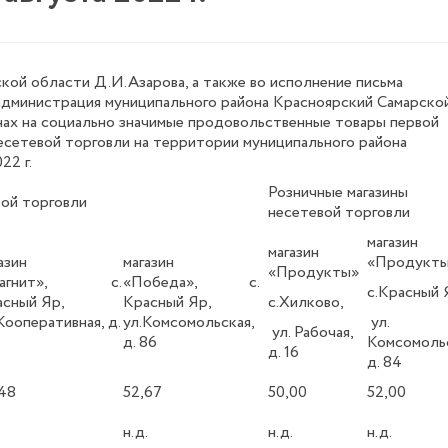
кой области Д.И.Азарова, а также во исполнение письма
. администрация муниципального района Красноярский Самарско
ах на социально значимые продовольственные товары первой
есетевой торговли на территории муниципального района
22 г.
Розничные магазины
вой торговли
несетевой торговли
магазин
магазин
азин
магазин
«Продукт
«Продукты»
Магнит», с.
«Победа», с.
с.Красный 
сный Яр,
Красный Яр,
с.Хилково,
Кооперативная, д.
ул.Комсомольская,
ул.
ул. Рабочая,
д. 86
Комсомольс
д. 16
д. 84
48
52,67
50,00
52,00
.
н.д.
н.д.
н.д.