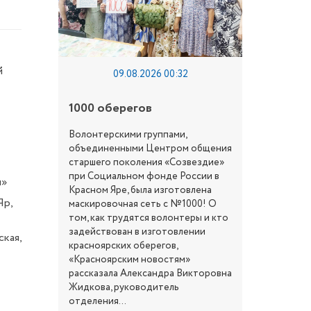
й
09.08.2026 00:32
1000 оберегов
Возрож
Волонтерскими группами,
7 августа
объединенными Центром общения
торжеств
старшего поколения «Созвездие»
посвящен
при Социальном фонде России в
ы»
Раковског
Красном Яре, была изготовлена
женского 
Яр,
маскировочная сеть с №1000! О
радость э
том, как трудятся волонтеры и кто
то, что о
задействован в изготовлении
кая,
столетие 
красноярских оберегов,
недавно в
«Красноярским новостям»
Православ
рассказала Александра Викторовна
2025 года
Жидкова, руководитель
переданы
отделения...
епархии.В