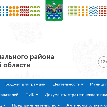
ального района
12
 области
Бюджет для граждан
Деятельность
Муницип
тавителей
ТИК
Документы стратегического пл
ц
Предпринимательство
Антимонопольный к