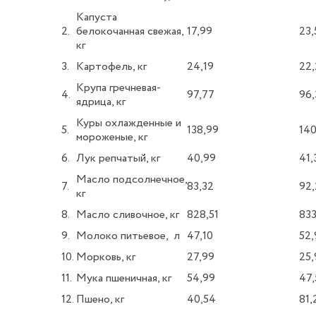
Капуста
2.
белокочанная свежая,
17,99
23,
кг
3.
Картофель, кг
24,19
22,
Крупа гречневая-
4.
97,77
96,
ядрица, кг
Куры охлажденные и
5.
138,99
140
мороженые, кг
6.
Лук репчатый, кг
40,99
41,
Масло подсолнечное,
7.
83,32
92,
кг
8.
Масло сливочное, кг
828,51
833
9.
Молоко питьевое, л
47,10
52,
10.
Морковь, кг
27,99
25,
11.
Мука пшеничная, кг
54,99
47,
12.
Пшено, кг
40,54
81,