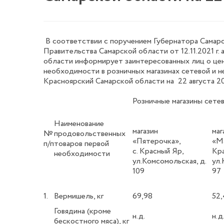
В соответствии с поручением Губернатора Самарс
Правительства Самарской области от 12.11.2021 г
области информирует заинтересованных лиц о цен
необходимости в розничных магазинах сетевой и н
Красноярский Самарской области на 22 августа 20
Розничные магазины сете
Наименование
магазин
маг
№
продовольственных
«Пятерочка»,
«
п/п
товаров первой
с. Красный Яр,
Кра
необходимости
ул.Комсомольская, д.
ул.
109
97
1.
Вермишель, кг
69,98
52,
Говядина (кроме
н.д.
н.д
бескостного мяса), кг