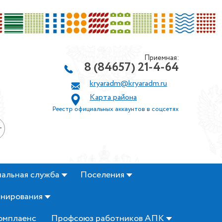
Приемная:
8 (84657) 21-4-64
kryaradm@kryaradm.ru
Карта района
Реестр официальных аккаунтов в соцсетях
+
альная служба
Поселения
анирования
омплаенс
Профсоюз работников АПК