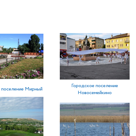
Городское поселение
 поселение Мирный
Новосемейкино