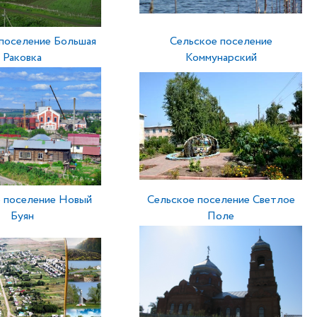
поселение Большая
Сельское поселение
Раковка
Коммунарский
 поселение Новый
Сельское поселение Светлое
Буян
Поле