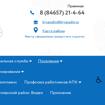
Приемная:
8 (84657) 21-4-64
kryaradm@kryaradm.ru
Карта района
+
Реестр официальных аккаунтов в соцсетях
альная служба
Поселения
анирования
омплаенс
Профсоюз работников АПК
ноярский район. Видео
Признание