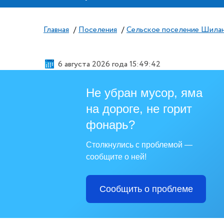
Главная
/
Поселения
/
Сельское поселение Шила
6 августа 2026 года 15:49:43
Не убран мусор, яма
на дороге, не горит
фонарь?
Столкнулись с проблемой —
сообщите о ней!
Сообщить о проблеме