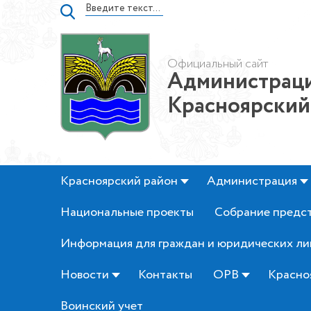
Официальный сайт
Администраци
Красноярский
Красноярский район
Администрация
Национальные проекты
Собрание предс
Информация для граждан и юридических ли
Новости
Контакты
ОРВ
Красно
Воинский учет