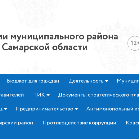
и муниципального района
12
 Самарской области
Бюджет для граждан
Деятельность
Муницип
тавителей
ТИК
Документы стратегического пл
ц
Предпринимательство
Антимонопольный к
ярский район
Противодействие коррупции
Крас