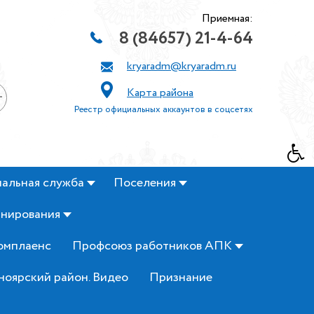
Приемная:
8 (84657) 21-4-64
kryaradm@kryaradm.ru
Карта района
+
Реестр официальных аккаунтов в соцсетях
альная служба
Поселения
анирования
омплаенс
Профсоюз работников АПК
ноярский район. Видео
Признание