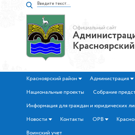
Официальный сайт
Администраци
Красноярский
Красноярский район
Администрация
Национальные проекты
Собрание предс
Информация для граждан и юридических ли
Новости
Контакты
ОРВ
Красно
Воинский учет