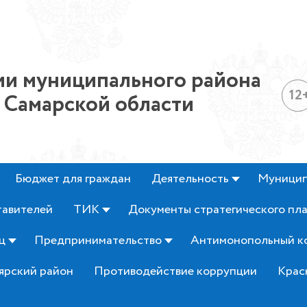
и муниципального района
12
 Самарской области
Бюджет для граждан
Деятельность
Муницип
тавителей
ТИК
Документы стратегического пл
ц
Предпринимательство
Антимонопольный к
ярский район
Противодействие коррупции
Крас