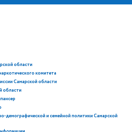
рской области
наркотического комитета
иссии Самарской области
й области
спансер
р
но-демографической и семейной политики Самарской
информации