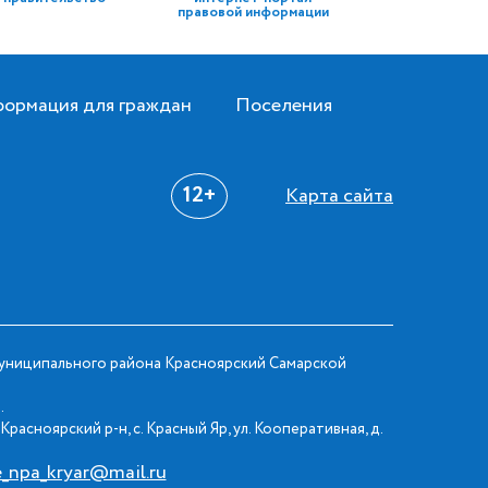
правовой информации
ормация для граждан
Поселения
12+
Карта сайта
ниципального района Красноярский Самарской
.
Красноярский р-н, с. Красный Яр, ул. Кооперативная, д.
e_npa_kryar@mail.ru