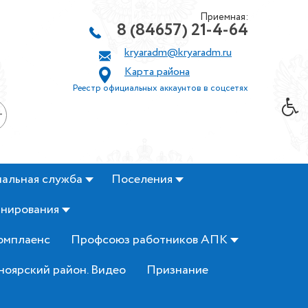
Приемная:
8 (84657) 21-4-64
kryaradm@kryaradm.ru
Карта района
Реестр официальных аккаунтов в соцсетях
+
альная служба
Поселения
анирования
омплаенс
Профсоюз работников АПК
ноярский район. Видео
Признание