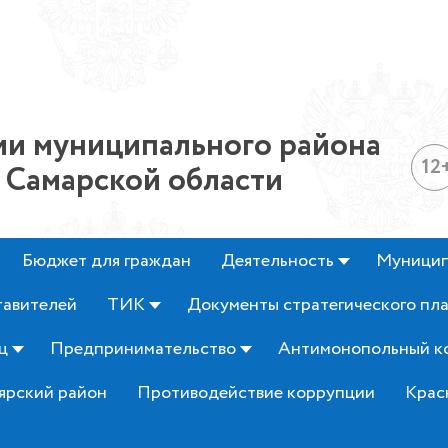
и муниципального района
12
 Самарской области
Бюджет для граждан
Деятельность
Муницип
тавителей
ТИК
Документы стратегического пл
ц
Предпринимательство
Антимонопольный к
ярский район
Противодействие коррупции
Крас