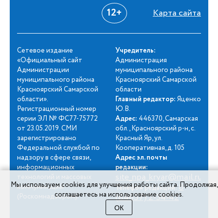
12+
Карта сайта
Сетевое издание
Учредитель:
«Официальный сайт
Администрация
Администрации
муниципального района
муниципального района
Красноярский Самарской
Красноярский Самарской
области
области».
Главный редактор:
Яценко
Регистрационный номер
Ю.В.
серии ЭЛ № ФС77-75772
Адрес:
446370, Самарская
от 23.05.2019. СМИ
обл., Красноярский р-н, с.
зарегистрировано
Красный Яр, ул.
Федеральной службой по
Кооперативная, д. 105
надзору в сфере связи,
Адрес эл. почты
информационных
редакции:
site_npa_kryar@mail.ru
технологий и массовых
Мы используем cookies для улучшения работы сайта. Продолжая,
8
коммуникаций
Телефон редакции:
соглашаетесь на использование cookies.
(84657) 2-34-42
(Роскомнадзором).
ОК