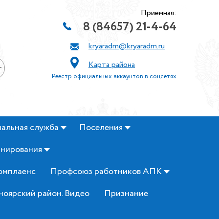
Приемная:
8 (84657) 21-4-64
kryaradm@kryaradm.ru
Карта района
+
Реестр официальных аккаунтов в соцсетях
альная служба
Поселения
анирования
омплаенс
Профсоюз работников АПК
ноярский район. Видео
Признание