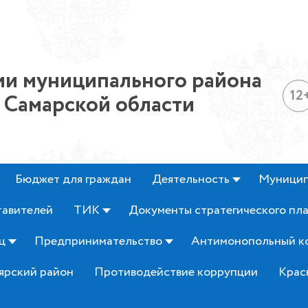
и муниципального района
12
 Самарской области
Бюджет для граждан
Деятельность
Муницип
тавителей
ТИК
Документы стратегического пл
ц
Предпринимательство
Антимонопольный к
ярский район
Противодействие коррупции
Крас