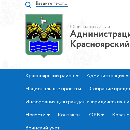
Официальный сайт
Администраци
Красноярский
Красноярский район
Администрация
Национальные проекты
Собрание предс
Информация для граждан и юридических ли
Новости
Контакты
ОРВ
Красно
Воинский учет