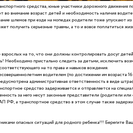
транспортного средства, юные участники дорожного движения п
т во внимание возраст детей и необходимость наличия водите
ание шлемов при езде на мопедах родители тоже упускают из 
жет получить серьезные травмы, а то и вовсе поплатиться жи
взрослых на то, что они должны контролировать досуг детей 
ь! Необходимо пристально следить за детьми, исключить воз
соответствующего на то права и навыков вождения.
несовершеннолетним водителем (по достижении им возраста 16
предусмотрена административная ответственность в виде штрафа
транспортное средство задерживается и отправляется на специа
енность за него несут законные представители (родители или
оАП РФ, а транспортное средство в этом случае также задерж
никами опасных ситуаций для родного ребенка!!! Берегите Ва