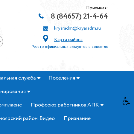
Приемная:
8 (84657) 21-4-64
kryaradm@kryaradm.ru
Карта района
+
Реестр официальных аккаунтов в соцсетях
альная служба
Поселения
анирования
омплаенс
Профсоюз работников АПК
ноярский район. Видео
Признание