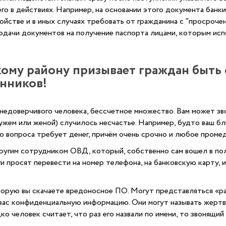
о в действиях. Например, на основании этого документа банки
йстве и в иных случаях требовать от гражданина с "просроче
подачи документов на получение паспорта лицами, которым исп
ому району призывает граждан быть 
нников!
недоверчивого человека, бессчетное множество. Вам может зв
ужем или женой) случилось несчастье. Например, будто ваш бл
ого вопроса требует денег, причём очень срочно и любое пром
угим сотрудником ОВД, который, собственно сам вошел в пол
ьги просят перевести на номер телефона, на банковскую карту, 
торую вы скачаете вредоносное ПО. Могут представляться «р
вас конфиденциальную информацию. Они могут называть жертву
о человек считает, что раз его назвали по имени, то звонящи