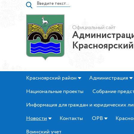
Официальный сайт
Администраци
Красноярский
Красноярский район
Администрация
Национальные проекты
Собрание предс
Информация для граждан и юридических ли
Новости
Контакты
ОРВ
Красно
Воинский учет