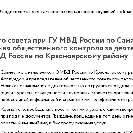
 водителем за ряд административных правонарушений в облас
о совета при ГУ МВД России по Сам
ния общественного контроля за деят
Д России по Красноярскому району
Совместно с начальником ОМВД России по Красноярскому ра
Асплундом и председателем общественного совета при терр
Новиков ознакомился с деятельностью сотрудников отдела, 
оценил уровень оснащенности служебных кабинетов оргтехник
необходимой информацией и справочными телефонами для гра
Кроме того, пообщался с посетителями и узнал, с какими воп
при подаче документов. Граждане, пришедшие в тот день отм
опрятный внешний вид и быстроту оказания услуг.
Также общественники посетили подразделения миграции и ГИ