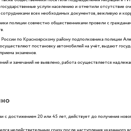
государственные услуги населению и отметили отсутствие оч
сотрудниками всех необходимых документов, вежливую и кор
ники полиции совместно общественниками провели с граждана
в.
ссии по Красноярскому району подполковника полиции Алек
 осуществляют постановку автомобилей на учёт, выдают госу
приема экзаменов.
ений и замечаний не выявлено, работа осуществляется надлеж
нно
и с достижением 20 или 45 лет, действует до получения нового
лся недействительным сразу после наступления указанного во