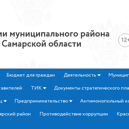
и муниципального района
12
 Самарской области
Бюджет для граждан
Деятельность
Муницип
тавителей
ТИК
Документы стратегического пл
ц
Предпринимательство
Антимонопольный к
ярский район
Противодействие коррупции
Крас