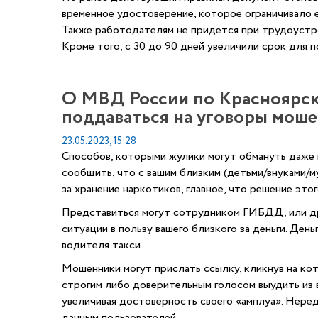
временное удостоверение, которое ограничивало ег
Также работодателям не придется при трудоустро
Кроме того, с 30 до 90 дней увеличили срок для 
О МВД России по Красноярск
поддаваться на уговоры моше
23.05.2023, 15:28
Способов, которыми жулики могут обмануть даже 
сообщить, что с вашим близким (детьми/внуками/м
за хранение наркотиков, главное, что решение эт
Представиться могут сотрудником ГИБДД, или др
ситуации в пользу вашего близкого за деньги. Ден
водителя такси.
Мошенники могут прислать ссылку, кликнув на ко
строгим либо доверительным голосом выудить из 
увеличивая достоверность своего «амплуа». Нередк
данным пользователей.