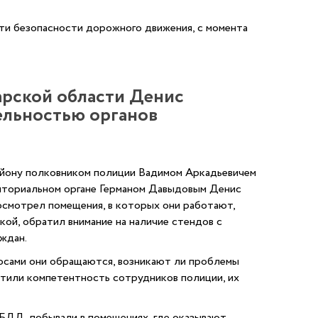
ти безопасности дорожного движения, с момента
арской области Денис
ельностью органов
йону полковником полиции Вадимом Аркадьевичем
иториальном органе Германом Давыдовым Денис
осмотрел помещения, в которых они работают,
ой, обратил внимание на наличие стендов с
ждан.
росами они обращаются, возникают ли проблемы
етили компетентность сотрудников полиции, их
БДД, побывали в помещениях, где оказывают