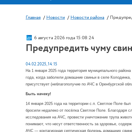
Главная
/
Новости
/
Новости района
/
Предупред
6 августа 2026 года 15:08:25
Предупредить чуму сви
04.02.2025, 14:15
На 1 января 2025 года территория муниципального район
года, когда заболели домашние свиньи в селе Колодинка,
присутствует (неблагополучие по АЧС в Оренбургской обла
Быть начеку!
14 января 2025 года на территории с.п. Светлое Поле бы
бросили недалеко от посёлка Светлое Поле. Благодаря с
исследования на АЧС, провести уничтожение трупа живот
понимают, что несут ответственность за здоровье, содер
АЧС — контагиозная септическая болезнь домашних свине