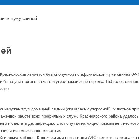
ить чуму свиней
ней
а Красноярский является благополучной по африканской чуме свиней (А
 и было уничтожено в очаге и угрожаемой зоне порядка 150 голов свине
сти).
л обнаружен труп домашней свиньи (оказалась супоросной), животное п
лаженной работе всех профильных служб Красноярского района удалось
ного и сделать дезинфекцию. Этот случай наглядно показывает, несмо
жание и использование животных.
й и диких кабанов. Клиническими признаками АЧС являются лихорадка 