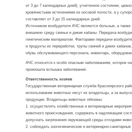
от 3 до 7 календарных дней), угнетенное состояние, циан
кровянистыми истечениями из носовой полости, а у супо
составляет от 3 до 15 календарных дней.
Источником возбудителя АЧС являются больные, а также
внешнюю среду свиньи и дикие кабаны. Передача возбуди
генетическим материалом. Факторами передачи возбудител
и продукты их переработки, трупы свиней и диких кабано
обувь обслуживающего персонала, инвентарь, оборудован
АЧС относится к особо опасным заболеваниям, которое на
произошла вспышка заболевания.
Ответственность хозяев
Государственная ветеринарная служба Красноярского райо
использование животных несут их владельцы, а за выпус
продукции. Владельцы животных обязаны:
1. осуществлять хозяйственные и ветеринарные мероприя
животного происхождения, содержать в надлежащем состо
допускать загрязнения окружающей среды отходами живо
2. соблюдать зоогигиенические и ветеринарно-санитарны