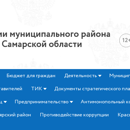
и муниципального района
12
 Самарской области
Бюджет для граждан
Деятельность
Муницип
тавителей
ТИК
Документы стратегического пл
ц
Предпринимательство
Антимонопольный к
ярский район
Противодействие коррупции
Крас