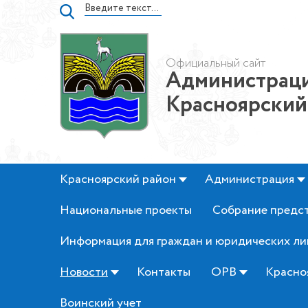
Официальный сайт
Администраци
Красноярский
Красноярский район
Администрация
Национальные проекты
Собрание предс
Информация для граждан и юридических ли
Новости
Контакты
ОРВ
Красно
Воинский учет