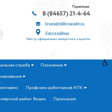
Приемная:
8 (84657) 21-4-64
kryaradm@kryaradm.ru
Карта района
+
Реестр официальных аккаунтов в соцсетях
альная служба
Поселения
анирования
омплаенс
Профсоюз работников АПК
ноярский район. Видео
Признание