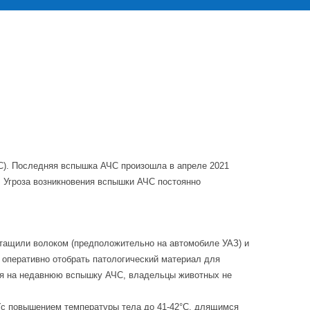
ЧС). Последняя вспышка АЧС произошла в апреле 2021
й. Угроза возникновения вспышки АЧС постоянно
ритащили волоком (предположительно на автомобиле УАЗ) и
 оперативно отобрать патологический материал для
тря на недавнюю вспышку АЧС, владельцы животных не
(с повышением температуры тела до 41-42°С, длящимся