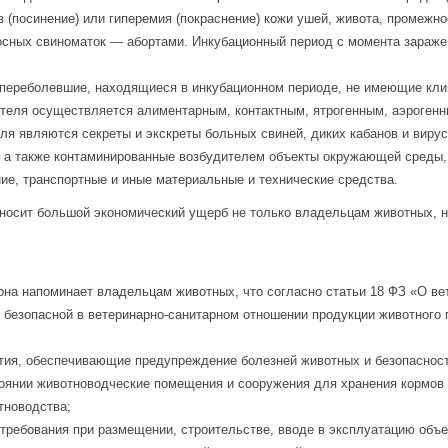
оз (посинение) или гиперемия (покраснение) кожи ушей, живота, промежн
росных свиноматок — абортами. Инкубационный период с момента зараже
 переболевшие, находящиеся в инкубационном периоде, не имеющие кли
теля осуществляется алиментарным, контактным, ятрогенным, аэрогенн
я являются секреты и экскреты больных свиней, диких кабанов и вирус
в, а также контаминированные возбудителем объекты окружающей среды, 
ие, транспортные и иные материальные и технические средства.
носит большой экономический ущерб не только владельцам животных, но
на напоминает владельцам животных, что согласно статьи 18 ФЗ «О вет
к безопасной в ветеринарно-санитарном отношении продукции животного
тия, обеспечивающие предупреждение болезней животных и безопасност
янии животноводческие помещения и сооружения для хранения кормов и
тноводства;
е требования при размещении, строительстве, вводе в эксплуатацию об