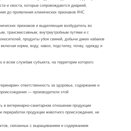
ости и хвоста, которые сопровождаются диареей,
ния до проявления клинических признаков АЧС
нических признаков и выделяющие возбудитель во
ым, трансмиссивным, внутриутробным путями и с
оносителей, продукты убоя свиней, добычи диких кабанов
включая корма, воду, навоз, подстилку, почву, одежду и
 и всем службам субъекта, на территории которого
еринарии» ответственность за здоровье, содержание и
 происхождения — производители этой
ь в ветеринарно-санитарном отношении продукции
 переработки продукции животного происхождения, не
ъектов, связанных с выращиванием и содержанием