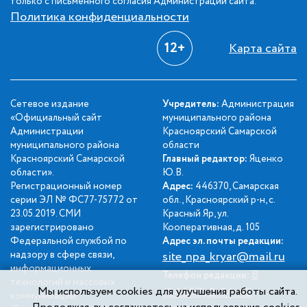
только с письменного согласия Администрации сайта.
Политика конфиденциальности
12+
Карта сайта
Сетевое издание
Учредитель:
Администрация
«Официальный сайт
муниципального района
Администрации
Красноярский Самарской
муниципального района
области
Красноярский Самарской
Главный редактор:
Яценко
области».
Ю.В.
Регистрационный номер
Адрес:
446370, Самарская
серии ЭЛ № ФС77-75772 от
обл., Красноярский р-н, с.
23.05.2019. СМИ
Красный Яр, ул.
зарегистрировано
Кооперативная, д. 105
Федеральной службой по
Адрес эл. почты редакции:
надзору в сфере связи,
site_npa_kryar@mail.ru
информационных
8
Телефон редакции:
технологий и массовых
Мы используем cookies для улучшения работы сайта.
(84657) 2-34-42
коммуникаций