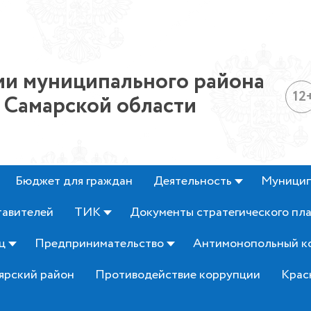
и муниципального района
12
 Самарской области
Бюджет для граждан
Деятельность
Муницип
тавителей
ТИК
Документы стратегического пл
ц
Предпринимательство
Антимонопольный к
ярский район
Противодействие коррупции
Крас