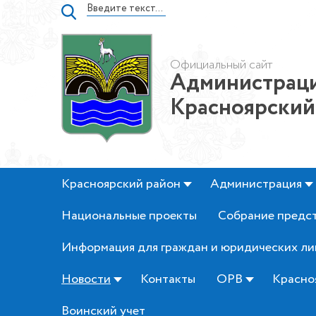
Официальный сайт
Администраци
Красноярский
Красноярский район
Администрация
Национальные проекты
Собрание предс
Информация для граждан и юридических ли
Новости
Контакты
ОРВ
Красно
Воинский учет