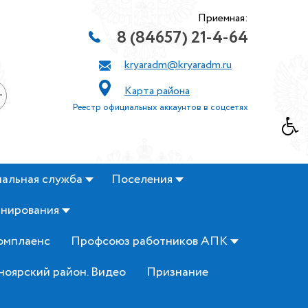
Приемная:
8 (84657) 21-4-64
kryaradm@kryaradm.ru
Карта района
+
Реестр официальных аккаунтов в соцсетях
альная служба
Поселения
анирования
омплаенс
Профсоюз работников АПК
ноярский район. Видео
Признание