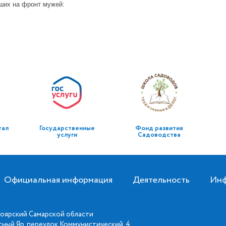
ших на фронт мужей:
тал
Государственные
Фонд развития
услуги
Садоводства
Официальная информация
Деятельность
Инф
оярский Самарской области
асный Яр, переулок Коммунистический, 4