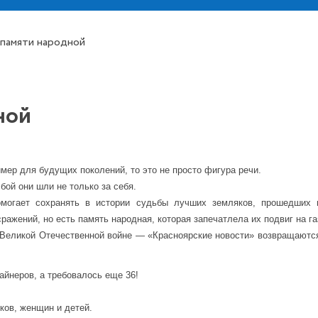
 памяти народной
ной
имер для будущих поколений, то это не просто фигура речи.
бой они шли не только за себя.
омогает сохранять в истории судьбы лучших земляков, прошедших г
ражений, но есть память народная, которая запечатлела их подвиг на г
 Великой Отечественной войне — «Красноярские новости» возвращаются
айнеров, а требовалось еще 36!
ков, женщин и детей.